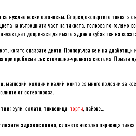
о се нуждае всеки организъм. Според експертите тиквата 
е цвета на вътрешната част на тиквата, толкова по-голямо к
анжев цвят допринася да имате здрав и хубав тен на кожат
ерт, когато спазвате диети. Препоръчва се и на диабетици и
ва при проблеми със стомашно-чревната система. Помага д
о,
магнезий, калций и калий, които са много полезни за кос
болните от остеопороза.
отии:
супи, салати, тиквеници,
торти
, пайове…
глезите здравословно
, сложете няколко парченца тиква