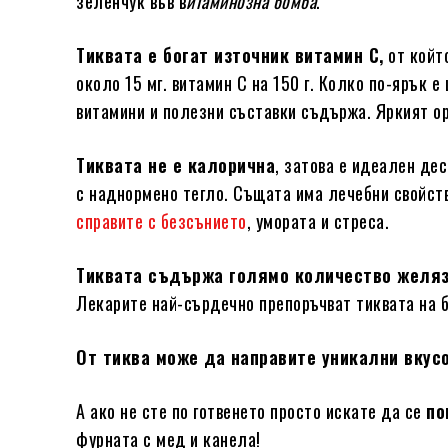
зеленчук във в
итаминозна бомба
.
Тиквата е богат източник витамин С,
от койт
около 15 мг. витамин С на 150 г. Колко по-ярък 
витамини и полезни съставки съдържа. Яркият ор
Тиквата не е калорична
, затова е идеален дес
с наднормено тегло. Същата има лечебни свойст
справите с безсънието
, умората и стреса.
Тиквата съдържа голямо количество желяз
Лекарите най-сърдечно препоръчват тиквата на 
От тиква може да направите уникални вкус
А ако не сте по готвенето просто искате да се
по
фурната с мед и канела!