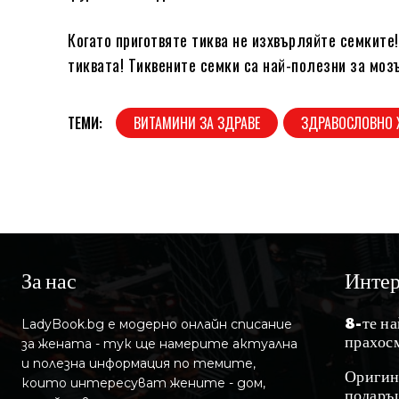
Когато приготвяте тиква не изхвърляйте семките
тиквата! Тиквените семки са най-полезни за моз
ТЕМИ:
ВИТАМИНИ ЗА ЗДРАВЕ
ЗДРАВОСЛОВНО 
За нас
Инте
8-те н
LadyBook.bg е модерно онлайн списание
прахос
за жената - тук ще намерите актуална
и полезна информация по темите,
Оригин
които интересуват жените - дом,
подаръц