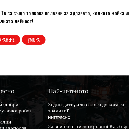
! Те са също толкова полезни за здравето, колкото майка и
ъчната дейност!
ХРАНЕНЕ
УМОРА
ресно
Най-четеното
ай-добри
Зодии дати, или откога до кога са
мукачки робот
зодиите?
ИНТЕРЕСНО
ални
За всички с ниско кръвно: Как бър
и за мъж за