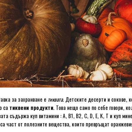
авка за захранване е
тиквата
. Детските десерти и сокове, к
о са
тиквени продукти
. Това нещо само по себе говори, к
та съдържа куп витамини : A, B1, B2, C, D, Е, К, Т и куп мин
а са част от полезните вещества, които превръщат оранжеви