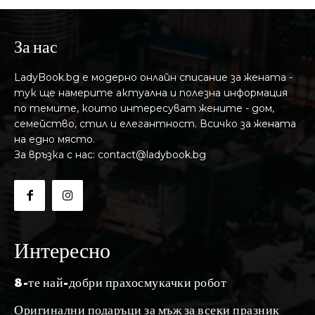
За нас
LadyBook.bg е модерно онлайн списание за жената -
тук ще намерите актуална и полезна информация
по темите, които интересуват жените - дом,
семейство, стил и елегантност. Всичко за жената
на едно място.
За връзка с нас: contact@ladybook.bg
Интересно
8-те най-добри прахосмукачки робот
Оригинални подаръци за мъж за всеки празник