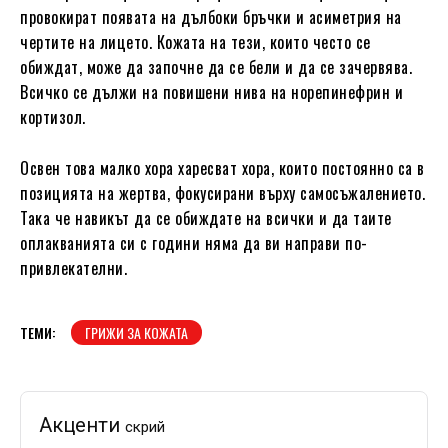
провокират появата на дълбоки бръчки и асиметрия на
чертите на лицето. Кожата на тези, които често се
обиждат, може да започне да се бели и да се зачервява.
Всичко се дължи на повишени нива на норепинефрин и
кортизол.
Освен това малко хора харесват хора, които постоянно са в
позицията на жертва, фокусирани върху самосъжалението.
Така че навикът да се обиждате на всички и да таите
оплакванията си с години няма да ви направи по-
привлекателни.
ТЕМИ:
ГРИЖИ ЗА КОЖАТА
Акценти
скрий