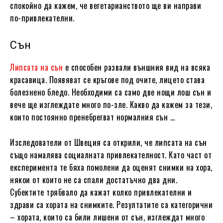
спокойно да кажем, че вегетарианството ще ви направи
по-привлекателни.
Сън
Липсата на сън
е способен развали външния вид на всяка
красавица. Появяват се кръгове под очите, лицето става
болезнено бледо. Необходими са само две нощи лош сън и
вече ще изглеждате много по-зле. Какво да кажем за тези,
които постоянно пренебрегват нормалния сън …
Изследователи от Швеция са открили, че липсата на сън
също намалява социалната привлекателност. Като част от
експеримента те бяха помолени да оценят снимки на хора,
някои от които не са спали достатъчно два дни.
Субектите трябвало да кажат колко привлекателни и
здрави са хората на снимките. Резултатите са категорични
– хората, които са били лишени от сън, изглеждат много