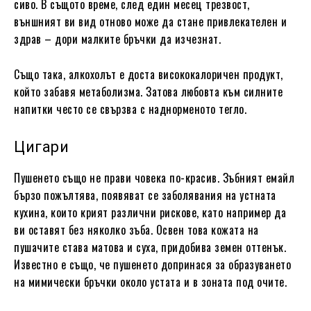
сиво. В същото време, след един месец трезвост,
външният ви вид отново може да стане привлекателен и
здрав – дори малките бръчки да изчезнат.
Също така, алкохолът е доста висококалоричен продукт,
който забавя метаболизма. Затова любовта към силните
напитки често се свързва с наднорменото тегло.
Цигари
Пушенето също не прави човека по-красив. Зъбният емайл
бързо пожълтява, появяват се заболявания на устната
кухина, които крият различни рискове, като например да
ви оставят без няколко зъба. Освен това кожата на
пушачите става матова и суха, придобива земен оттенък.
Известно е също, че пушенето допринася за образуването
на мимически бръчки около устата и в зоната под очите.