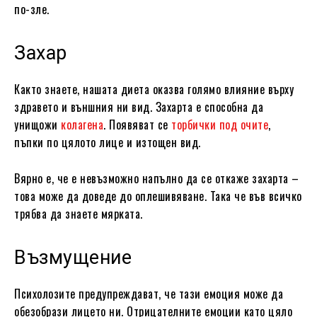
по-зле.
Захар
Както знаете, нашата диета оказва голямо влияние върху
здравето и външния ни вид. Захарта е способна да
унищожи
колагена
. Появяват се
торбички под очите
,
пъпки по цялото лице и изтощен вид.
Вярно е, че е невъзможно напълно да се откаже захарта –
това може да доведе до оплешивяване. Така че във всичко
трябва да знаете мярката.
Възмущение
Психолозите предупреждават, че тази емоция може да
обезобрази лицето ни. Отрицателните емоции като цяло