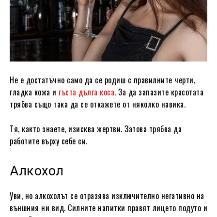
Не е достатъчно само да се родиш с правилните черти,
гладка кожа и
гъста дълга коса
. За да запазите красотата
трябва също така да се откажете от няколко навика.
Тя, както знаете, изисква жертви. Затова трябва да
работите върху себе си.
Алкохол
Уви, но алкохолът се отразява изключително негативно на
външния ни вид. Силните напитки правят лицето подуто и