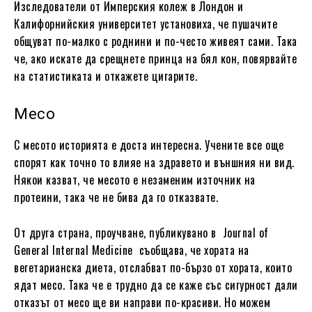
Изследователи от Имперския колеж в Лондон и
Калифорнийския университет установиха, че пушачите
общуват по-малко с роднини и по-често живеят сами. Така
че, ако искате да срещнете принца на бял кон, повярвайте
на статистиката и откажете цигарите.
Месо
С месото историята е доста интересна. Учените все още
спорят как точно то влияе на здравето и външния ни вид.
Някои казват, че месото е незаменим източник на
протеини, така че не бива да го отказвате.
От друга страна, проучване, публикувано в Journal of
General Internal Medicine съобщава, че хората на
вегетарианска диета, отслабват по-бързо от хората, които
ядат месо. Така че е трудно да се каже със сигурност дали
отказът от месо ще ви направи по-красиви. Но можем