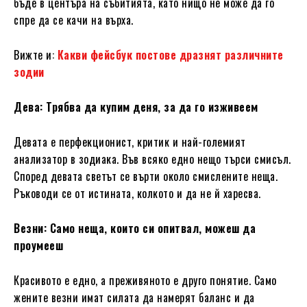
бъде в центъра на събитията, като нищо не може да го
спре да се качи на върха.
Вижте и:
Какви фейсбук постове дразнят различните
зодии
Дева: Трябва да купим деня, за да го изживеем
Девата е перфекционист, критик и най-големият
анализатор в зодиака. Във всяко едно нещо търси смисъл.
Според девата светът се върти около смислените неща.
Ръководи се от истината, колкото и да не й харесва.
Везни: Само неща, които си опитвал, можеш да
проумееш
Красивото е едно, а преживяното е друго понятие. Само
жените везни имат силата да намерят баланс и да