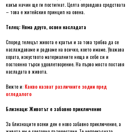
какъв начин ще ги постигнат. Целта оправдава средствата
– това е житейския принцип на овена.
Телец: Няма друго, освен насладата
Според телецът живота е кратък и за това трябва да се
наслаждаваме и радваме на всичко, което имаме. Уважава
хората, изкуството материалните неща и себе си и
постоянно търси удовлетворение. На първо място поставя
насладата в живота.
Вижте и:
Какво казват различните зодии пред
огледалото
Близнаци: Животът е забавно приключение
За близнаците всеки ден е ново забавно приключение, а
живота им е световно пътешествие. Те непрекъснато