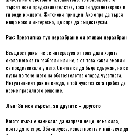
търсят нови предизвикателства, това ги удовлетворява и
ги води в живота. Житейски принцип: Ако спра да търся
нещо ново и интересно, ще спра да съществувам.
Рак: Пристигнах тук неразбран и си отивам неразбран
Всъщност ракът не се интересува от това дали хората
около него са го разбрали или не, а от това какви емоции
са предизвикали у него. Опитва се да бъде сдържан, но се
пуска по течението на обстоятелства според чувствата.
Интуитивният рак не вижда, а той чувства кога трябва да
вземе правилното решение.
Лъв: За мен върхът, за другите – другото
Когато лъвът е намислил да направи нещо, няма сила,
която да го спре. Обича лукса, известността и най-вече да