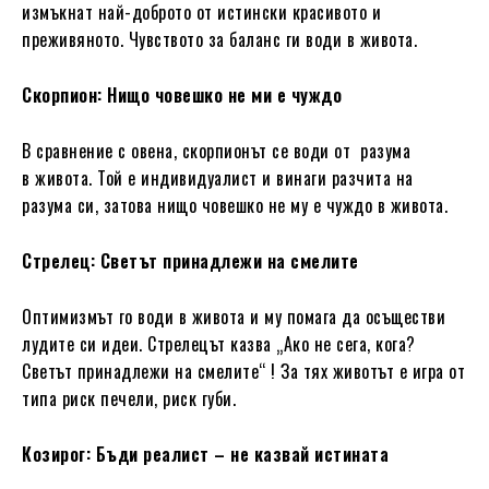
измъкнат най-доброто от истински красивото и
преживяното. Чувството за баланс ги води в живота.
Скорпион: Нищо човешко не ми е чуждо
В сравнение с овена, скорпионът се води от разума
в живота. Той е индивидуалист и винаги разчита на
разума си, затова нищо човешко не му е чуждо в живота.
Стрелец: Светът принадлежи на смелите
Оптимизмът го води в живота и му помага да осъществи
лудите си идеи. Стрелецът казва „Ако не сега, кога?
Светът принадлежи на смелите“ ! За тях животът е игра от
типа риск печели, риск губи.
Козирог: Бъди реалист – не казвай истината