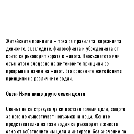
Житейските принципи – това са правилата, вярванията,
девизите, възгледите, философията и убежденията от
които се ръководят хората в живота. Неосъзнатото или
осъзнатото следване на житейските принципи се
превръща в начин на живот. Ето основните
житейските
принципи
на различните зодии.
Овен: Няма нищо друго освен целта
Овенът не се страхува да си поставя големи цели, защото
за него не съществуват невъзможни неща. Жените
представителки на тази зодия се ръководят в живота
само от собствените им цели и интереси, без значение по