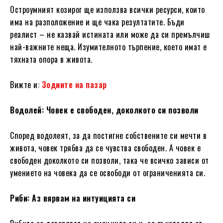
Остроумният козирог ще използва всички ресурси, които
има на разположение и ще чака резултатите. Бъди
реалист – не казвай истината или може да си премълчиш
най-важните неща. Изумителното търпение, което имат е
тяхната опора в живота.
Вижте и:
Зодиите на пазар
Водолей:
Човек е свободен, доколкото си позволи
Според водолеят, за да постигне собствените си мечти в
живота, човек трябва да се чувства свободен. А човек е
свободен доколкото си позволи, така че всичко зависи от
умението на човека да се освободи от ограниченията си.
Риби: Аз вярвам на интуицията си