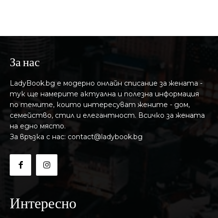
За нас
LadyBook.bg е модерно онлайн списание за жената -
тук ще намерите актуална и полезна информация
по темите, които интересуват жените - дом,
семейство, стил и елегантност. Всичко за жената
на едно място.
За връзка с нас: contact@ladybook.bg
Интересно