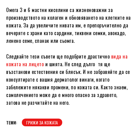
Омега 3 и 6 мастни киселини са жизненоважни за
производството на колаген и обновяването на клетките на
кожата. За да увеличите нивата им, е препоръчително да
вечеряте с храни като сардини, тиквени семки, авокадо,
ленено семе, спанак или сьомга.
Следвайте тези съвети ще подобрите драстично
вида на
кожата на лицето
и шията. Не след дълго тя ще
възстанови естествения си блясък. И не забравяйте да се
консултирате с вашия дерматолог винаги, когато
забележите някакви промени, по кожата си. Както знаем,
самолечението може да е много опасно за здравето,
затова не разчитайте на него.
ТЕМИ:
ГРИЖИ ЗА КОЖАТА