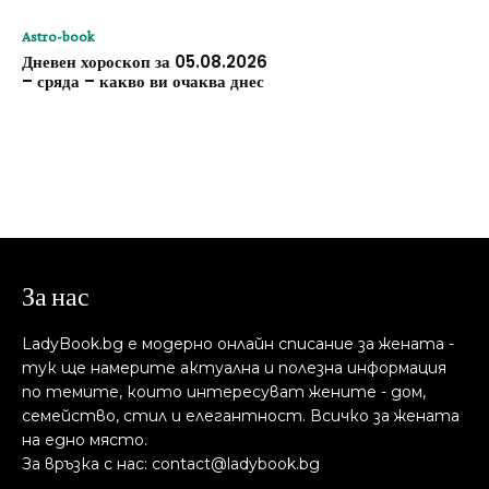
Astro-book
Дневен хороскоп за 05.08.2026
– сряда – какво ви очаква днес
За нас
LadyBook.bg е модерно онлайн списание за жената -
тук ще намерите актуална и полезна информация
по темите, които интересуват жените - дом,
семейство, стил и елегантност. Всичко за жената
на едно място.
За връзка с нас: contact@ladybook.bg