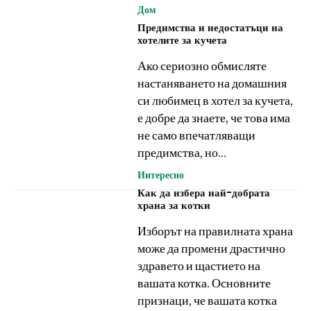
Дом
Предимства и недостатъци на
хотелите за кучета
Ако сериозно обмисляте
настаняването на домашния
си любимец в хотел за кучета,
е добре да знаете, че това има
не само впечатляващи
предимства, но...
Интересно
Как да избера най-добрата
храна за котки
Изборът на правилната храна
може да промени драстично
здравето и щастието на
вашата котка. Основните
признаци, че вашата котка