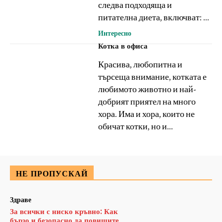
следва подходяща и
питателна диета, включват: ...
Интересно
Котка в офиса
Красива, любопитна и
търсеща внимание, котката е
любимото животно и най-
добрият приятел на много
хора. Има и хора, които не
обичат котки, но и...
НЕ ПРОПУСКАЙ
Здраве
За всички с ниско кръвно: Как
бързо и безопасно да повишите