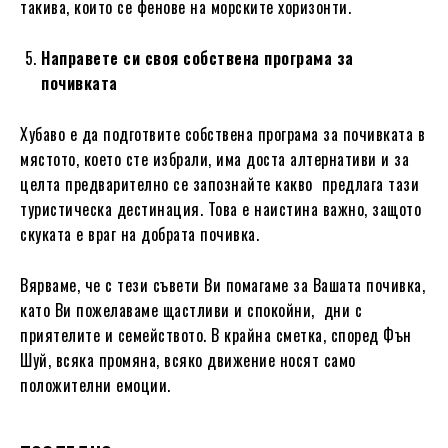
такива, които се фенове на морските хоризонти.
Направете си своя собствена програма за
почивката
Хубаво е да подготвите собствена програма за почивката в
мястото, което сте избрали, има доста алтернативи и за
целта предварително се запознайте какво предлага тази
туристическа дестинация. Това е наистина важно, защото
скуката е враг на добрата почивка.
Вярваме, че с тези съвети Ви помагаме за Вашата почивка,
като Ви пожелаваме щастливи и спокойни, дни с
приятелите и семейството. В крайна сметка, според Фън
Шуй, всяка промяна, всяко движение носят само
положителни емоции.