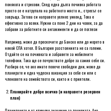
понякога и стресови. След една дълга почивка работата
просто се е натрупала на работното място и… стресът се
завръща. Затова си направете уелнес уикенд. Това е
ефективно за всеки. Нужни са поне 2 дни на човек, за да
забрави за работните си ангажименти и да се поглези
Например, може да прескочите до Банско или до морето в
някой СПА хотел. В България разстоянията не са големи.
Отдайте се на почивката и забравете за мобилните
телефони. Така ще се почувствате добре за самия себе си.
Разбира се, че ако имате повече свободни дни, може да
планирате и една чудесна ваканция за себе си или с
членовете на семейството си, както и с приятели.
Планирайте добре всичко (и направете резервен
план)
Планирането е от ключово значение за почивката. Ако