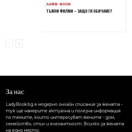
ЛАЙФ -BOOK
ТЪЖНИ ФИЛМИ – ЗАЩО ГИ ОБИЧАМЕ?
За нас
LadyBook.bg е модерно онлайн списание за жената -
тук ще намерите актуална и полезна информация
по темите, които интересуват жените - дом,
семейство, стил и елегантност. Всичко за жената
на едно място.