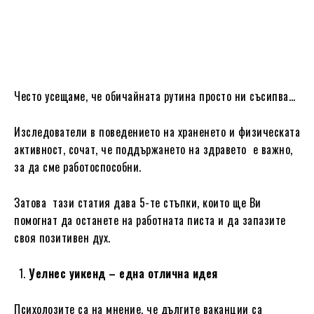
Често усещаме, че обичайната рутина просто ни съсипва…
Изследователи в поведението на храненето и физическата
активност, сочат, че поддържането на здравето е важно,
за да сме работоспособни.
Затова тази статия дава 5-те стъпки, които ще Ви
помогнат да останете на работната писта и да запазите
своя позитивен дух.
Уелнес уикенд – една отлична идея
Психолозите са на мнение, че дългите ваканции са