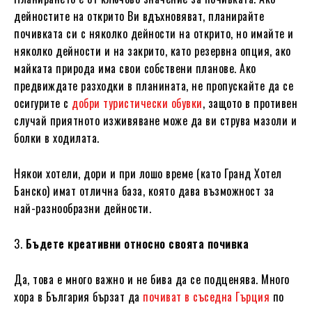
дейностите на открито Ви вдъхновяват, планирайте
почивката си с няколко дейности на открито, но имайте и
няколко дейности и на закрито, като резервна опция, ако
майката природа има свои собствени планове. Ако
предвиждате разходки в планината, не пропускайте да се
осигурите с
добри туристически обувки
, защото в противен
случай приятното изживяване може да ви струва мазоли и
болки в ходилата.
Някои хотели, дори и при лошо време (като Гранд Хотел
Банско) имат отлична база, която дава възможност за
най-разнообразни дейности.
3.
Бъдете креативни относно своята почивка
Да, това е много важно и не бива да се подценява. Много
хора в България бързат да
почиват в съседна Гърция
по