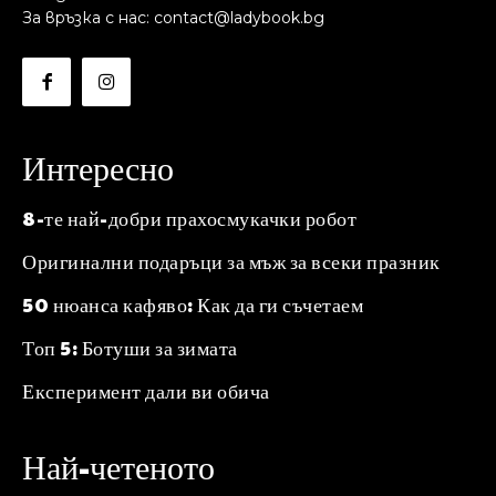
За връзка с нас: contact@ladybook.bg
Интересно
8-те най-добри прахосмукачки робот
Оригинални подаръци за мъж за всеки празник
50 нюанса кафяво: Как да ги съчетаем
Топ 5: Ботуши за зимата
Експеримент дали ви обича
Най-четеното