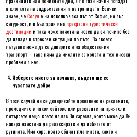
празниците или почивните дни, а по този начин попадат
в клопката на задръстванията на границата. Всички
знаем, че
Солун
е на няколко часа път от София, но със
сигурност, и в България има
прекрасни туристически
дестинации
и така може наистина човек да си почине без
да изпада в стресови ситуации по пътя. За своето
пътуване може да се доверите и на обществения
транспорт – така няма да мислите за колата и технически
проблеми с нея.
Изберете място за почивка, където ще се
чувствате добре
В този случай не се доверявайте прекалено на рекламите,
промоциите в някои сайтове или разказите на приятели,
потърсете нещо, което на вас Ви харесва, което може да Ви
накара наистина да релаксирате и да избягате от
рутината. Има хора, които обичат планината, както и