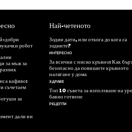
ресно
Най-четеното
ай-добри
Зодии дати, или откога до кога са
мукачки робот
зодиите?
ИНТЕРЕСНО
ални
За всички с ниско кръвно: Как бър
и за мъж за
безопасно да повишите кръвното
празник
налягане у дома
нса кафяво:
ЗДРАВЕ
ги съчетаем
Топ 10 съвета за използване на уре
бавно готвене
Ботуши за
РЕЦЕПТИ
имент дали ви