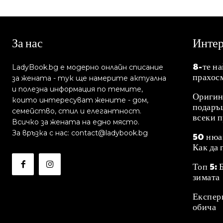
За нас
Инте
8-те н
LadyBook.bg е модерно онлайн списание
прахос
за жената - тук ще намерите актуална
и полезна информация по темите,
Оригин
които интересуват жените - дом,
подаръц
семейство, стил и елегантност.
всеки 
Всичко за жената на едно място.
За връзка с нас: contact@ladybook.bg
50 нюа
Как да 
Топ 5: 
зимата
Експер
обича