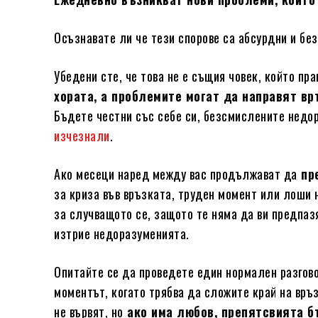
Осъзнавате ли че тези спорове са абсурдни и б
Убедени сте, че това не е същия човек, който пр
хората, а проблемите могат да направят вр
Бъдете честни със себе си, безсмислените недо
изчезнали
.
Ако месеци наред между вас продължават да
пре
за криза във връзката, труден момент или лоши 
за случващото се, защото те няма да ви предпаз
изтрие недоразуменията.
Опитайте се да проведете един нормален разгово
моментът, когато трябва да сложите край на връ
не вървят, но
ако има любов, препятсвията б