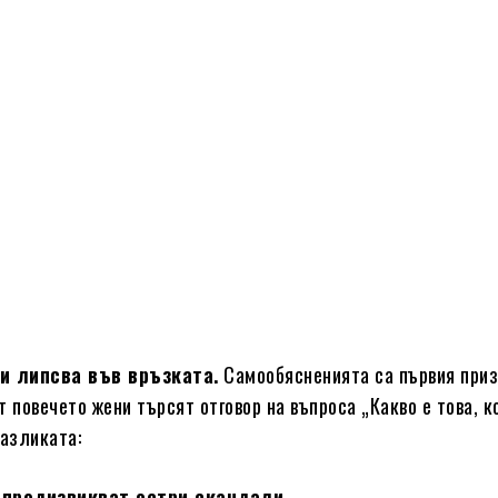
и липсва във връзката.
Самообясненията са първия приз
повечето жени търсят отговор на въпроса „Какво е това, к
разликата:
 предизвикват остри скандали.