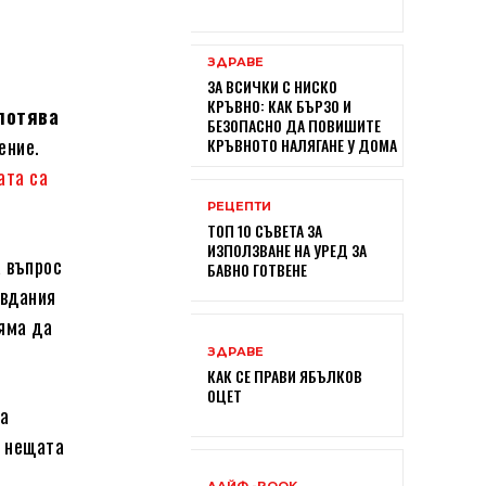
ЗДРАВЕ
ЗА ВСИЧКИ С НИСКО
КРЪВНО: КАК БЪРЗО И
лотява
БЕЗОПАСНО ДА ПОВИШИТЕ
ение.
КРЪВНОТО НАЛЯГАНЕ У ДОМА
ата са
РЕЦЕПТИ
ТОП 10 СЪВЕТА ЗА
ИЗПОЛЗВАНЕ НА УРЕД ЗА
а въпрос
БАВНО ГОТВЕНЕ
авдания
яма да
ЗДРАВЕ
КАК СЕ ПРАВИ ЯБЪЛКОВ
ОЦЕТ
ва
о нещата
ЛАЙФ -BOOK