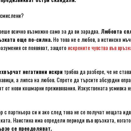
езсмислени?
авеше всичко възможно само за да ви зарадва.
Любовта сп
ъзката още по-силна.
Но това не е любов, а истинско мъч
разумения се появяват, защото
искрените чувства във връзк
хвърчат негативни искри
трябва да разбере, че не став
навици, а липса на любов. Спрете да търсите абсурдни опр
ят от нови кошмарни преживявания. Изкуствената усмивка н
р с партньора си и ако след това не се получат нещата ид
зката. Наистина има определи периоди във връзката, когат
ързо се преодоляват.