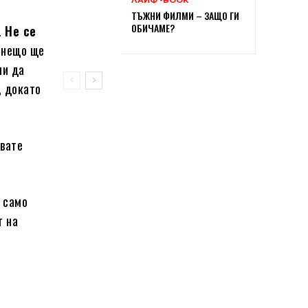
ТЪЖНИ ФИЛМИ – ЗАЩО ГИ
ОБИЧАМЕ?
.
Не се
е нещо ще
ли да
, докато
явате
 само
т на