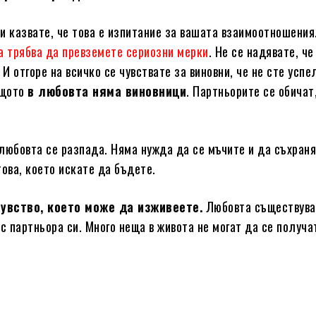
и казвате, че това е изпитание за вашата взаимоотношения
а трябва да превземете сериозни мерки
. Не се надявате, ч
И отгоре на всичко се чувствате за виновни, че не сте успе
ащото
в любовта няма виновници
. Партньорите се обичат
любовта се разпада. Няма нужда да се мъчите и да съхран
ова, което искате да бъдете.
чувство, което може да изживеете.
Любовта съществува
 с партньора си. Много неща в живота не могат да се получа