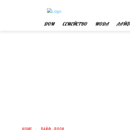
ДОМ
СЕМЕЙСТВО
МОДА
ЛАЙФ
HOME
ЛАЙФ -BOOK