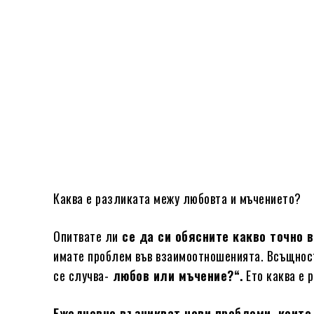
Каква е разликата межу любовта и мъчението?
Опитвате ли
се да си обясните какво точно в
имате проблем във взаимоотношенията. Всъщност 
се случва-
любов или мъчение?“.
Ето каква е 
Ежедневно възникват нови проблеми, които