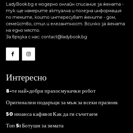
LadyBook.bg е модерно онлайн списание за жената -
тук ще намерите актуална и полезна информация
по темите, които интересуват жените - дом,
семейство, стил и елегантност. Всичко за жената
на едно място.
За връзка с нас: contact@ladybook.bg
Интересно
8-те най-добри прахосмукачки робот
Оригинални подаръци за мъж за всеки празник
50 нюанса кафяво: Как да ги съчетаем
Топ 5: Ботуши за зимата