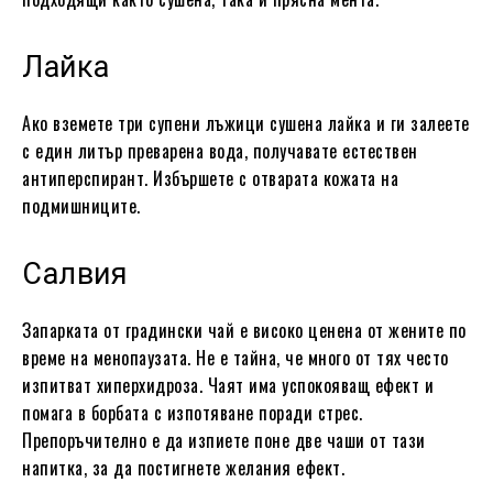
Лайка
Ако вземете три супени лъжици сушена лайка и ги залеете
с един литър преварена вода, получавате естествен
антиперспирант. Избършете с отварата кожата на
подмишниците.
Салвия
Запарката от градински чай е високо ценена от жените по
време на менопаузата. Не е тайна, че много от тях често
изпитват хиперхидроза. Чаят има успокояващ ефект и
помага в борбата с изпотяване поради стрес.
Препоръчително е да изпиете поне две чаши от тази
напитка, за да постигнете желания ефект.