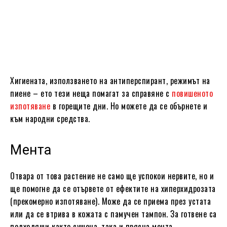
Хигиената, използването на антиперспирант, режимът на
пиене – ето тези неща помагат за справяне с
повишеното
изпотяване
в горещите дни. Но можете да се обърнете и
към народни средства.
Мента
Отвара от това растение не само ще успокои нервите, но и
ще помогне да се отървете от ефектите на хиперхидрозата
(прекомерно изпотяване). Може да се приема през устата
или да се втрива в кожата с памучен тампон. За готвене са
подходящи както сушена, така и прясна мента.