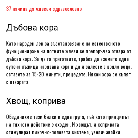
37 начина да живеем здравословно
Дъбова кора
Като народен лек за възстановяване на естественото
функциониране на потните жлези се препоръчва отвара от
дъбова кора. За да го приготвите, трябва да вземете една
супена лъжица нарязана кора и да я залеете с вряла вода,
оставете за 15-20 минути, прецедете. Някои хора се къпят
с отварата.
Хвощ, коприва
Обединихме тези билки в една група, тъй като принципът
на тяхното действие е сходен. И хвощът, и копривата
стимулират пикочно-половата система, увеличавайки