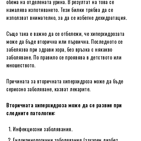
обема на отделената урина. В резултат на това се
намалява изпотяването. Тези билки трябва да се
използват внимателно, за да се избегне дехидратация.
Също така е важно да се отбележи, че хиперхидрозата
може да бъде вторична или първична. Последното се
забелязва при здрави хора, без връзка с някакво
заболяване. По правило се проявява в детството или
юношеството.
Причината за вторичната хиперхидроза може да бъде
сериозно заболяване, казват лекарите.
Вторичната хиперхидроза може да се развие при
следните патологии:
Инфекциозни заболявания.
Ендокринологични заболявания (захарен диабет,