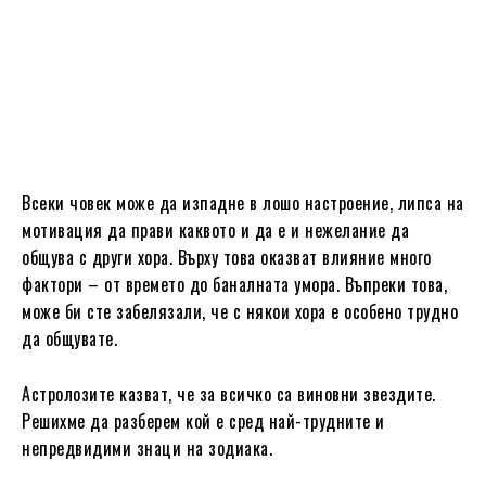
Всеки човек може да изпадне в лошо настроение, липса на
мотивация да прави каквото и да е и нежелание да
общува с други хора. Върху това оказват влияние много
фактори – от времето до баналната умора. Въпреки това,
може би сте забелязали, че с някои хора е особено трудно
да общувате.
Астролозите казват, че за всичко са виновни звездите.
Решихме да разберем кой е сред най-трудните и
непредвидими знаци на зодиака.