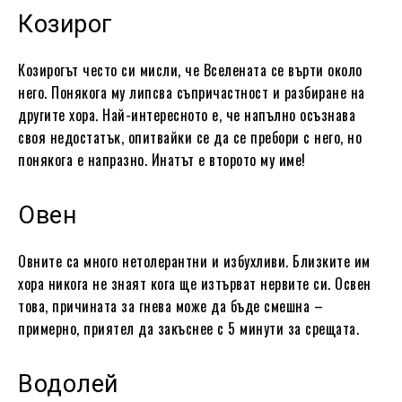
Козирог
Козирогът често си мисли, че Вселената се върти около
него. Понякога му липсва съпричастност и разбиране на
другите хора. Най-интересното е, че напълно осъзнава
своя недостатък, опитвайки се да се пребори с него, но
понякога е напразно. Инатът е второто му име!
Овен
Овните са много нетолерантни и избухливи. Близките им
хора никога не знаят кога ще изтърват нервите си. Освен
това, причината за гнева може да бъде смешна –
примерно, приятел да закъснее с 5 минути за срещата.
Водолей