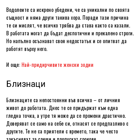
Водолеите са искрено убедени, че са уникални по своята
същност и няма други такива хора. Поради тази причина
те си мислят, че всичко трябва да става както са казали.
В работата могат да бъдат деспотични и прекалено строги.
Но напълно осъзнават своя недостатък и се опитват да
работят върху него.
И още:
Най-придирчивите женски зодии
Близнаци
Близнаците са непостоянни във всичко – от личния
живот до работата. Днес те се придържат към една
гледна точка, а утре тя може да се промени драстично.
Доверяват се само на себе си, отнасят се предпазливо с
другите. Те не са приятели с времето, така че често
закъсняват за срещи и пропускат срокове.