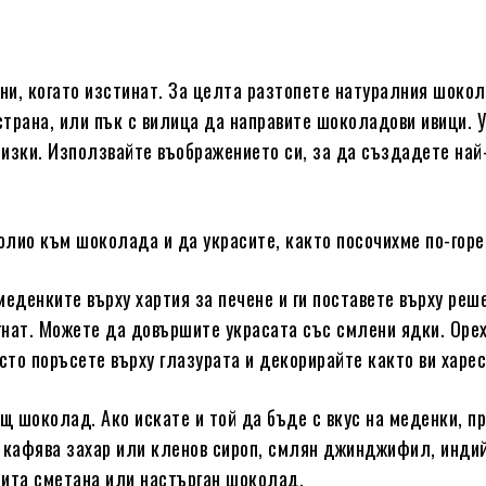
ни, когато изстинат. За целта разтопете натуралния шокол
трана, или пък с вилица да направите шоколадови ивици. 
изки. Използвайте въображението си, за да създадете най
лио към шоколада и да украсите, както посочихме по-горе
еденките върху хартия за печене и ги поставете върху реш
егнат. Можете да довършите украсата със смлени ядки. Орех
то поръсете върху глазурата и декорирайте както ви харес
 шоколад. Ако искате и той да бъде с вкус на меденки, п
, кафява захар или кленов сироп, смлян джинджифил, инди
бита сметана или настърган шоколад.