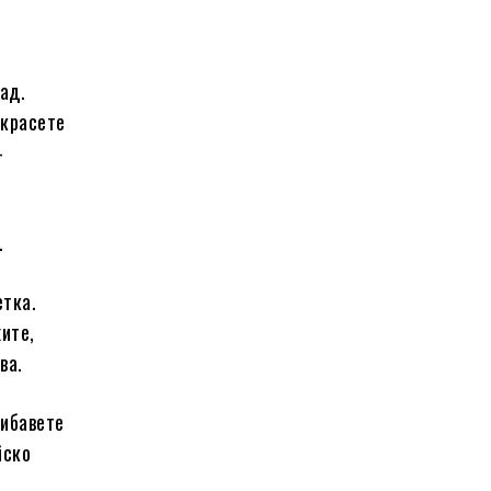
ад.
Украсете
-
.
етка.
ите,
ва.
рибавете
йско