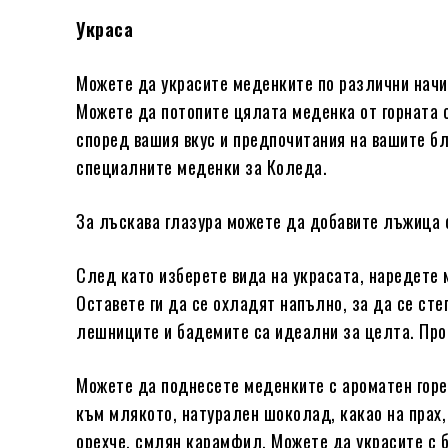
Украса
Можете да украсите меденките по различни начи
Можете да потопите цялата меденка от горната с
според вашия вкус и предпочитания на вашите бл
специалните меденки за Коледа.
За лъскава глазура можете да добавите лъжица о
След като изберете вида на украсата, наредете м
Оставете ги да се охладят напълно, за да се ст
лешниците и бадемите са идеални за целта. Прос
Можете да поднесете меденките с ароматен горещ
към млякото, натурален шоколад, какао на прах
орехче, смлян карамфил. Можете да украсите с 