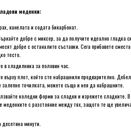
оладови меденки:
рах, канелата и содата бикарбонат.
бъркайте добре с миксер, за да получите идеално гладка с
месят добре с останалите съставки. Сега прибавете сместа
ко тесто.
е в хладилника за половин час.
ете върху плот, който сте набрашнили предварително. Дебе
не залепне точилката, можете също и нея да набрашните.
олзвайте коледни форми за сладки и изрежете сладките. В
те меденките с разстояние между тях, защото те ще увелич
а десетина минути.