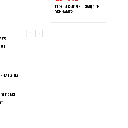
ТЪЖНИ ФИЛМИ – ЗАЩО ГИ
ОБИЧАМЕ?
мес.
 от
лината на
 голяма
ат