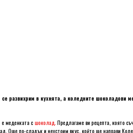
 се развихрим в кухнята, а коледните шоколадови м
а е меденката с
шоколад.
Предлагаме ви рецепта, която съ
ад. Още по-сладък и неустоим вкус, който ще направи Кол