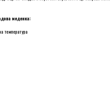
адова меденка:
йна температура