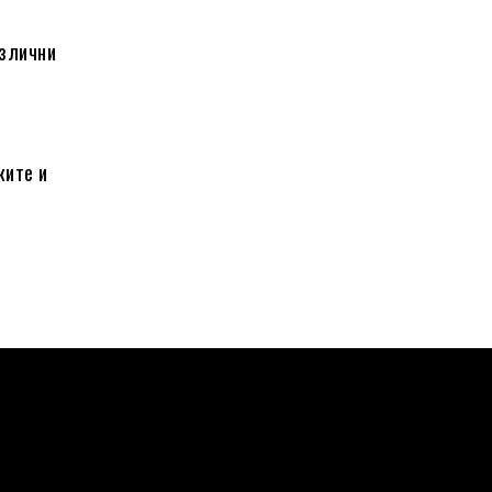
азлични
ките и