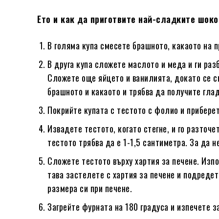
Ето и как да приготвите най-сладките шок
В голяма купа смесете брашното, какаото на п
В друга купа сложете маслото и меда и ги раз
Сложете още яйцето и ванилията, докато се с
брашното и какаото и трябва да получите глад
Покрийте купата с тестото с фолио и приберет
Извадете тестото, когато стегне, и го разточ
тестото трябва да е 1-1,5 сантиметра. За да 
Сложете тестото върху хартия за печене. Изп
тава застелете с хартия за печене и подреде
размера си при печене.
Загрейте фурната на 180 градуса и изпечете з