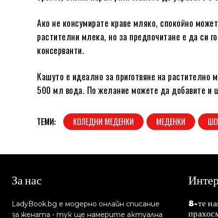
Ако не консумирате краве мляко, спокойно может
растителни млека, но за предпочитане е да си го
консерванти.
Кашуто е идеално за приготвяне на растително м
500 мл вода. По желание можете да добавите и 
ТЕМИ:
КОЛЕДНИ МЕДЕНКИ
МЕДЕНКИ
ШО
За нас
Инте
8-те н
LadyBook.bg е модерно онлайн списание
прахос
за жената - тук ще намерите актуална