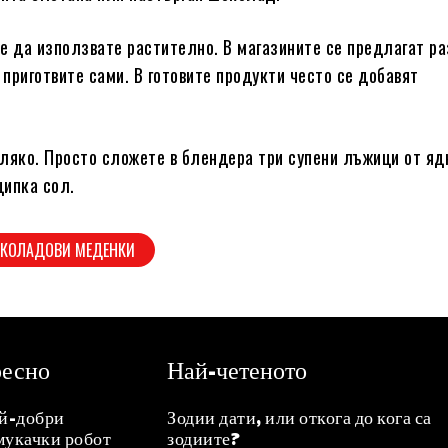
е да използвате растително. В магазините се предлагат р
 приготвите сами. В готовите продукти често се добавят
ляко. Просто сложете в блендера три супени лъжици от яд
щипка сол.
КОЛАДОВИ МЕДЕНКИ
ресно
Най-четеното
ай-добри
Зодии дати, или откога до кога са
мукачки робот
зодиите?