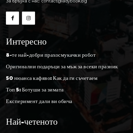
За връзка с нас: contact@ladybook.bg
Интересно
8-те най-добри прахосмукачки робот
Оригинални подаръци за мъж за всеки празник
50 нюанса кафяво: Как да ги съчетаем
Топ 5: Ботуши за зимата
Експеримент дали ви обича
Най-четеното