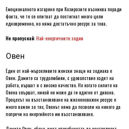
Емоционалното изгаряне при Козирозите възниква поради
факта, че те се опитват да постигнат много цели
едновременно, но няма достатъчно ресурс за това.
Не пропускай
:
Най-енергичните зодии
Овен
Един от най-мързеливите женски знаци на зодиака е
Овен. Дамите са трудолюбиви, с удоволствие ходят на
работа, вършат я с високо качество. Но когато силите на
Овена свършат, никой не може да ги вдигне от дивана.
Процесът на възстановяване на жизненоважен ресурс е
много важен за тях, Овенът няма да позволи на никого да
попречи на енергийното им възстановяване.
Дамите Овен, обаче, имат способността да контролират