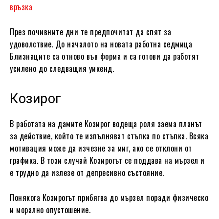
връзка
През почивните дни те предпочитат да спят за
удоволствие. До началото на новата работна седмица
Близнаците са отново във форма и са готови да работят
усилено до следващия уикенд.
Козирог
В работата на дамите Козирог водеща роля заема планът
за действие, който те изпълняват стъпка по стъпка. Всяка
мотивация може да изчезне за миг, ако се отклони от
графика. В този случай Козирогът се поддава на мързел и
е трудно да излезе от депресивно състояние.
Понякога Козирогът прибягва до мързел поради физическо
и морално опустошение.