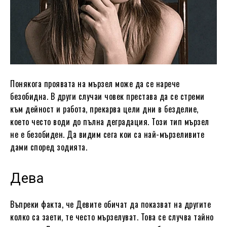
Понякога проявата на мързел може да се нарече
безобидна. В други случаи човек престава да се стреми
към дейност и работа, прекарва цели дни в безделие,
което често води до пълна деградация. Този тип мързел
не е безобиден. Да видим сега кои са най-мързеливите
дами според зодията.
Дева
Въпреки факта, че Девите обичат да показват на другите
колко са заети, те често мързелуват. Това се случва тайно