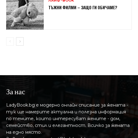
ЛАЙФ -BOOK
ТЪЖНИ ФИЛМИ – ЗАЩО ГИ ОБИЧАМЕ?
За нас
LadyBook.bg е модерно онлайн списание за жената -
тук ще намерите актуална и полезна информация
по темите, които интересуват жените - дом,
семейство, стил и елегантност. Всичко за жената
на едно място.