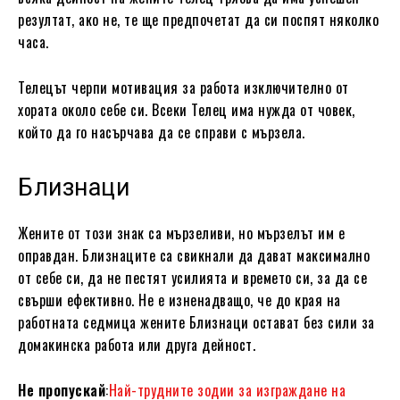
резултат, ако не, те ще предпочетат да си поспят няколко
часа.
Телецът черпи мотивация за работа изключително от
хората около себе си. Всеки Телец има нужда от човек,
който да го насърчава да се справи с мързела.
Близнаци
Жените от този знак са мързеливи, но мързелът им е
оправдан. Близнаците са свикнали да дават максимално
от себе си, да не пестят усилията и времето си, за да се
свърши ефективно. Не е изненадващо, че до края на
работната седмица жените Близнаци остават без сили за
домакинска работа или друга дейност.
Не пропускай
:
Най-трудните зодии за изграждане на