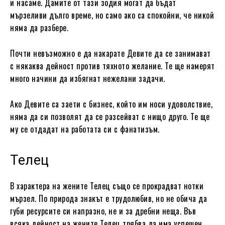
и насаме. Дамите от тази зодия могат да бъдат
мързеливи дълго време, но само ако са спокойни, че никой
няма да разбере.
Почти невъзможно е да накарате Девите да се занимават
с някаква дейност против тяхното желание. Те ще намерят
много начини да избягнат нежелани задачи.
Ако Девите са заети с бизнес, който им носи удоволствие,
няма да си позволят да се разсейват с нищо друго. Те ще
му се отдадат на работата си с фанатизъм.
Телец
В характера на жените Телец също се прокрадват нотки
мързел. По природа знакът е трудолюбив, но не обича да
губи ресурсите си напразно, не и за дребни неща. Във
всяка дейност на жените Телец трябва да има успешен