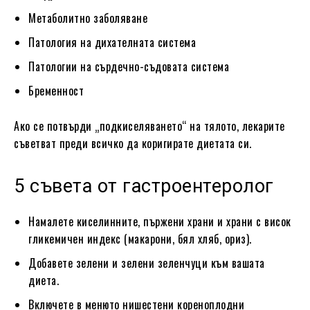
Метаболитно заболяване
Патология на дихателната система
Патологии на сърдечно-съдовата система
Бременност
Ако се потвърди „подкиселяването“ на тялото, лекарите
съветват преди всичко да коригирате диетата си.
5 съвета от гастроентеролог
Намалете киселинните, пържени храни и храни с висок
гликемичен индекс (макарони, бял хляб, ориз).
Добавете зелени и зелени зеленчуци към вашата
диета.
Включете в менюто нишестени кореноплодни