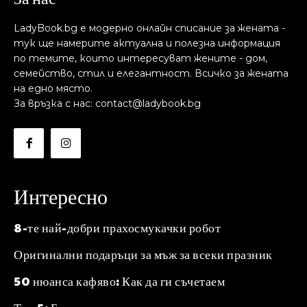
LadyBook.bg е модерно онлайн списание за жената -
тук ще намерите актуална и полезна информация
по темите, които интересуват жените - дом,
семейство, стил и елегантност. Всичко за жената
на едно място.
За връзка с нас: contact@ladybook.bg
Интересно
8-те най-добри прахосмукачки робот
Оригинални подаръци за мъж за всеки празник
50 нюанса кафяво: Как да ги съчетаем