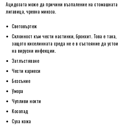
Ацидозата може да причини възпаление на стомашната
лигавица, чревна микоза.
Световъртеж
Склонност към чести настинки, бронхит. Това е така,
защото киселинната среда не е в състояние да устои
на вирусни инфекции.
Затлъстяване
Чести кариеси
Безсъние
Умора
Чупливи нокти
Косопад
Суха кожа