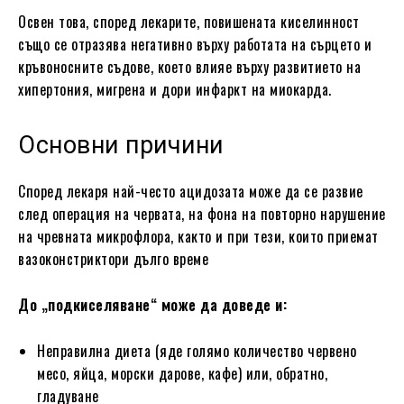
Освен това, според лекарите, повишената киселинност
също се отразява негативно върху работата на сърцето и
кръвоносните съдове, което влияе върху развитието на
хипертония, мигрена и дори инфаркт на миокарда.
Основни причини
Според лекаря най-често ацидозата може да се развие
след операция на червата, на фона на повторно нарушение
на чревната микрофлора, както и при тези, които приемат
вазоконстриктори дълго време
До „подкиселяване“ може да доведе и:
Неправилна диета (яде голямо количество червено
месо, яйца, морски дарове, кафе) или, обратно,
гладуване