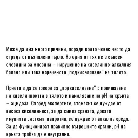
Може да има много причини, поради които човек често да
страда от възпалено гърло. Но една от тях не е съвсем
очевидна за мнозина – нарушение на киселинно-алкалния
баланс или така нареченото „подкиселяване“ на тялото.
Прието е да се говори за „подкиселяване“ с повишаване
на киселинността в тялото и намаляване на pH на кръвта
– ​​ацидоза. Според експертите, стомахът се нуждае от
висока киселинност, за да смила храната, докато
имунната система, напротив, се нуждае от алкална среда.
За да функционират правилно вътрешните органи, рН на
кръвта трябва да е неутрално.