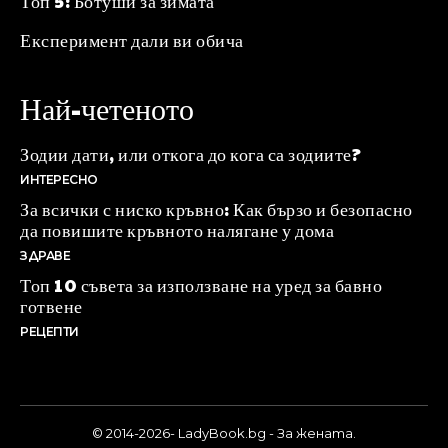
Топ 5: Ботуши за зимата
Експеримент дали ви обича
Най-четеното
Зодии дати, или откога до кога са зодиите?
ИНТЕРЕСНО
За всички с ниско кръвно: Как бързо и безопасно
да повишите кръвното налягане у дома
ЗДРАВЕ
Топ 10 съвета за използване на уред за бавно
готвене
РЕЦЕПТИ
© 2014-2026- LadyBook.bg - За жената.