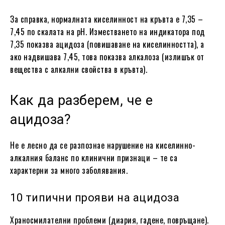
За справка, нормалната киселинност на кръвта е 7,35 –
7,45 по скалата на pH. Изместването на индикатора под
7,35 показва ацидоза (повишаване на киселинността), а
ако надвишава 7,45, това показва алкалоза (излишък от
вещества с алкални свойства в кръвта).
Как да разберем, че е
ацидоза?
Не е лесно да се разпознае нарушение на киселинно-
алкалния баланс по клинични признаци – те са
характерни за много заболявания.
10 типични прояви на ацидоза
Храносмилателни проблеми (диария, гадене, повръщане).