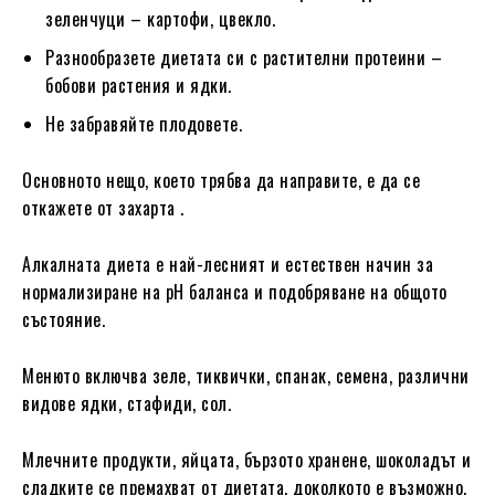
зеленчуци – картофи, цвекло.
Разнообразете диетата си с растителни протеини –
бобови растения и ядки.
Не забравяйте плодовете.
Основното нещо, което трябва да направите, е да се
откажете от захарта .
Алкалната диета е най-лесният и естествен начин за
нормализиране на pH баланса и подобряване на общото
състояние.
Менюто включва зеле, тиквички, спанак, семена, различни
видове ядки, стафиди, сол.
Млечните продукти, яйцата, бързото хранене, шоколадът и
сладките се премахват от диетата, доколкото е възможно.