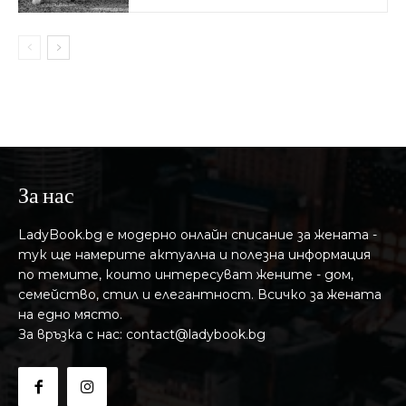
За нас
LadyBook.bg е модерно онлайн списание за жената -
тук ще намерите актуална и полезна информация
по темите, които интересуват жените - дом,
семейство, стил и елегантност. Всичко за жената
на едно място.
За връзка с нас: contact@ladybook.bg