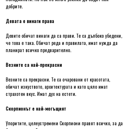
добрите.
Девата е винаги права
Девите обичат винаги да са прави. Те са дълбоко убедени,
че това е така. Обичат реда и правилата, имат нужда да
планират всичко предварително.
Везните са най-прекрасни
Везните са прекрасни. Те са очаровани от красотата,
обичат изкуството, архитектурата и като цяло имат
страхотен вкус. Имат дух на естети.
Скорпионът е най-могъщият
Упоритите, целеустремени Скорпиони правят всичко, за да