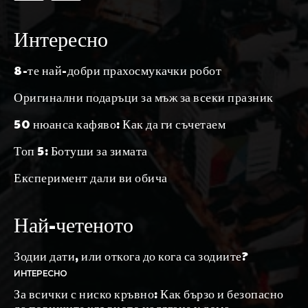
Интересно
8-те най-добри прахосмукачки робот
Оригинални подаръци за мъж за всеки празник
50 нюанса кафяво: Как да ги съчетаем
Топ 5: Ботуши за зимата
Експеримент дали ви обича
Най-четеното
Зодии дати, или откога до кога са зодиите?
ИНТЕРЕСНО
За всички с ниско кръвно: Как бързо и безопасно
да повишите кръвното налягане у дома