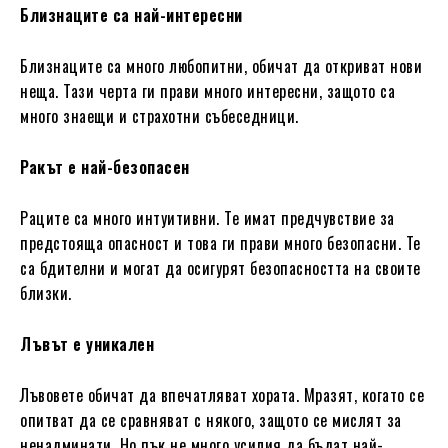
Близнаците са най-интересни
Близнаците са много любопитни, обичат да откриват нови
неща. Тази черта ги прави много интересни, защото са
много знаещи и страхотни събеседници.
Ракът е най-безопасен
Раците са много интуитивни. Те имат предчувствие за
предстояща опасност и това ги прави много безопасни. Те
са бдителни и могат да осигурят безопасността на своите
близки.
Лъвът е уникален
Лъвовете обичат да впечатляват хората. Мразят, когато се
опитват да се сравняват с някого, защото се мислят за
ненадминати. Но пък не много усилия да бъдат най-