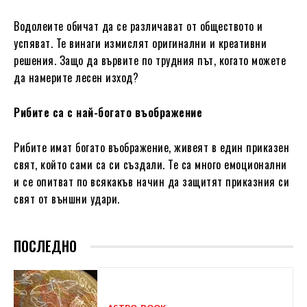
Водолеите обичат да се различават от обществото и
успяват. Те винаги измислят оригинални и креативни
решения. Защо да вървите по трудния път, когато можете
да намерите лесен изход?
Рибите са с най-богато въображение
Рибите имат богато въображение, живеят в един приказен
свят, който сами са си създали. Те са много емоционални
и се опитват по всякакъв начин да защитят приказния си
свят от външни удари.
ПОСЛЕДНО