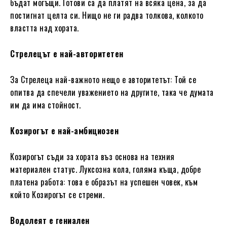
бъдат могъщи. Готови са да платят на всяка цена, за да
постигнат целта си. Нищо не ги радва толкова, колкото
властта над хората.
Стрелецът е най-авторитетен
За Стрелеца най-важното нещо е авторитетът: Той се
опитва да спечели уважението на другите, така че думата
им да има стойност.
Козирогът е най-амбициозен
Козирогът съди за хората въз основа на техния
материален статус. Луксозна кола, голяма къща, добре
платена работа: това е образът на успешен човек, към
който Козирогът се стреми.
Водолеят е гениален