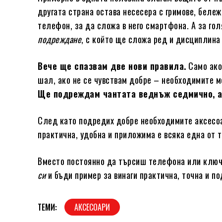
другата страна остава несесера с гримове, беле
телефон, за да сложа в него смартфона. А за го
подреждане
, с който ще сложа ред и дисциплина 
Вече ще спазвам две нови правила.
Само ако
шал, ако не се чувствам добре – необходимите 
Ще подреждам чантата веднъж седмично, а 
След като подредих добре необходимите аксесо
практична, удобна и приложима е всяка една от т
Вместо постоянно да търсиш телефона или ключ
си
и бъди пример за винаги практична, точна и п
ТЕМИ:
АКСЕСОАРИ