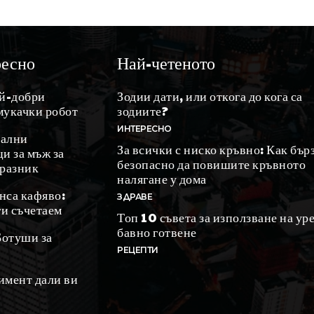
ресно
Най-четеното
ай-добри
Зодии дати, или откога до кога са
мукачки робот
зодиите?
ИНТЕРЕСНО
ални
За всички с ниско кръвно: Как бър
и за мъж за
безопасно да повишите кръвното
празник
налягане у дома
нса кафяво:
ЗДРАВЕ
ги съчетаем
Топ 10 съвета за използване на уре
бавно готвене
Ботуши за
РЕЦЕПТИ
имент дали ви