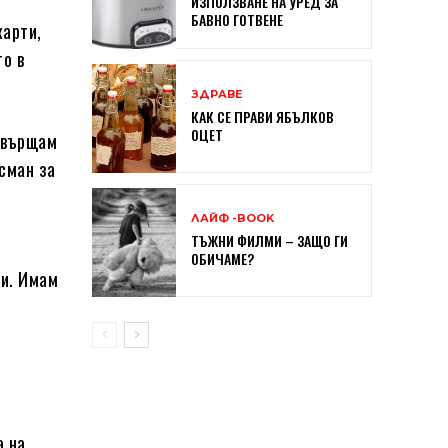
ИЗПОЛЗВАНЕ НА УРЕД ЗА
БАВНО ГОТВЕНЕ
карти,
то в
ЗДРАВЕ
КАК СЕ ПРАВИ ЯБЪЛКОВ
ОЦЕТ
а върщам
сман за
ЛАЙФ -BOOK
ТЪЖНИ ФИЛМИ – ЗАЩО ГИ
ОБИЧАМЕ?
ни. Имам
а на