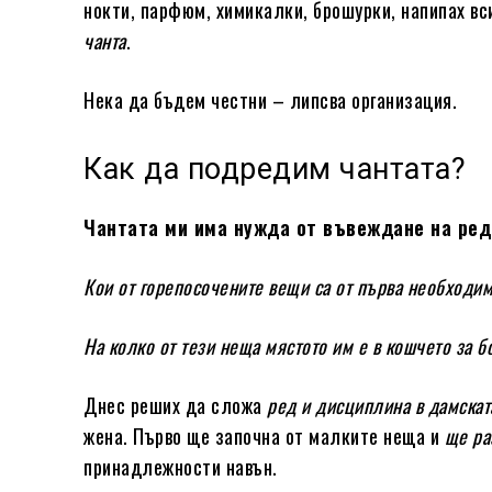
нокти, парфюм, химикалки, брошурки, напипах в
чанта
.
Нека да бъдем честни – липсва организация.
Как да подредим чантата?
Чантата ми има нужда от въвеждане на ред
Кои от горепосочените вещи са от първа необходи
На колко от тези неща мястото им e в кошчето за б
Днес реших да сложа
ред и дисциплина в дамскат
жена. Първо ще започна от малките неща и
ще ра
принадлежности навън.