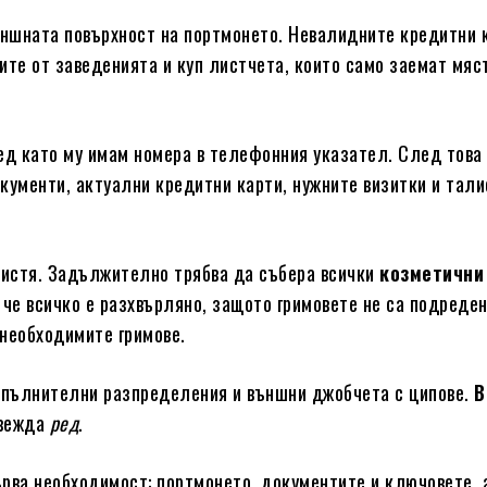
ншната повърхност на портмонето. Невалидните кредитни 
ите от заведенията и куп листчета, които само заемат мяс
лед като му имам номера в телефонния указател. След тов
кументи, актуални кредитни карти, нужните визитки и тали
чистя. Задължително трябва да събера всички
козметични
 че всичко е разхвърляно, защото гримовете не са подреде
необходимите гримове.
опълнителни разпределения и външни джобчета с ципове.
В
ъвежда
ред
.
рва необходимост: портмонето, документите и ключовете, 