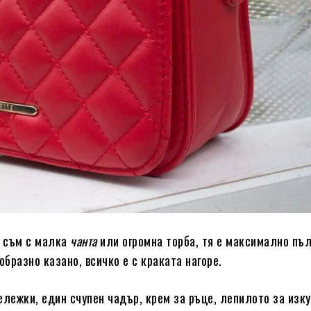
и съм с малка
чанта
или огромна торба, тя е максимално пъл
образно казано, всичко е с краката нагоре.
ележки, един счупен чадър, крем за ръце, лепилото за изк