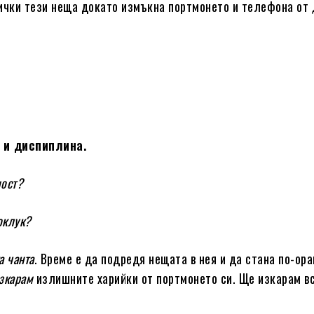
сички тези неща докато измъкна портмонето и телефона от
 и диспиплина.
мост?
оклук?
а чанта
. Време е да подредя нещата в нея и да стана по-ор
зкарам
излишните харийки от портмонето си. Ще изкарам в