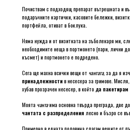
Почиствам с подходящ препарат вътрешната и въ
подаръчните картички, касовите бележки, визитк
портфейла, отиват в боклука.
Няма нужда и от визитката на зъболекаря ми, с
необходимите неща в портмонето (пари, лични до
късмет) и портмонето е подредено.
Сега ще махна всички вещи от
чантата,
за да я из
принадлежности
в несесера за гримове. Мисля,
хубав прозрачен несесер, в който
да пакетирам
Моята
чанта
има основна твърда преграда, две д
чантата с разпределения
лесно и бъзро се в
Примерно в едната половина слагам вещите от пъ