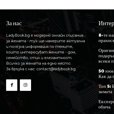
За нас
Инте
8-те н
LadyBook.bg е модерно онлайн списание
прахос
за жената - тук ще намерите актуална
и полезна информация по темите,
Оригин
които интересуват жените - дом,
подаръц
семейство, стил и елегантност.
всеки 
Всичко за жената на едно място.
За връзка с нас: contact@ladybook.bg
50 нюа
Как да 
Топ 5: 
зимата
Експер
обича