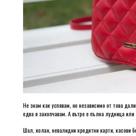
Не знам как успявам, но независимо от това дал
едва я закопчавам. А вътре е пълна лудница или 
Шал, колан, невалидни кредитни карти, касови б