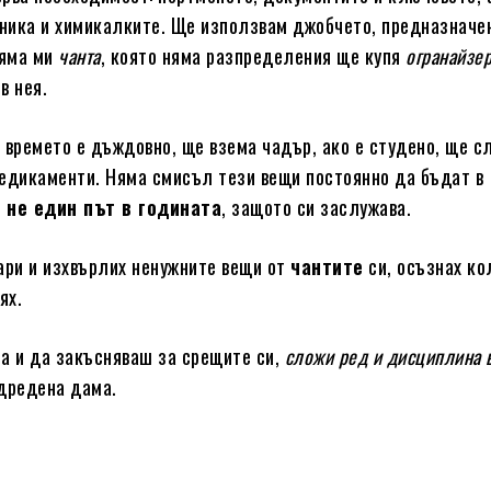
жника и химикалките. Ще използвам джобчето, предназначе
ляма ми
чанта
, която няма разпределения ще купя
огранайзер
в нея.
 времето е дъждовно, ще взема чадър, ако е студено, ще с
медикаменти. Няма смисъл тези вещи постоянно да бъдат в
не един път в годината
, защото си заслужава.
ари и изхвърлих ненужните вещи от
чантите
си, осъзнах ко
ях.
а и да закъсняваш за срещите си,
сложи ред и дисциплина в
одредена дама.