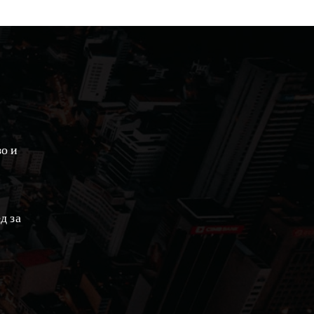
зо и
д за