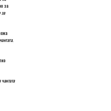
но за
 за
ложа
чантата.
лко
 чантата