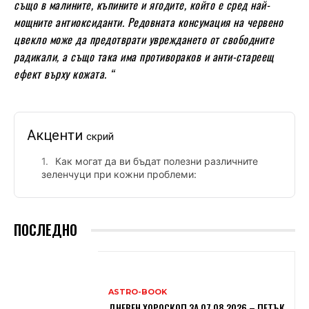
също в малините, къпините и ягодите, който е сред най-
мощните антиоксиданти. Редовната консумация на червено
цвекло може да предотврати увреждането от свободните
радикали, а също така има противораков и анти-стареещ
ефект върху кожата. “
Акценти
скрий
Как могат да ви бъдат полезни различните
зеленчуци при кожни проблеми:
ПОСЛЕДНО
ASTRO-BOOK
ДНЕВЕН ХОРОСКОП ЗА 07.08.2026 – ПЕТЪК