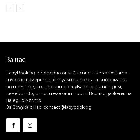
За нас
LadyBook.bg е модерно онлайн списание за жената -
тук ще намерите актуална и полезна информация
по темите, които интересуват жените - дом,
семейство, стил и елегантност. Всичко за жената
на едно място.
За връзка с нас: contact@ladybook.bg