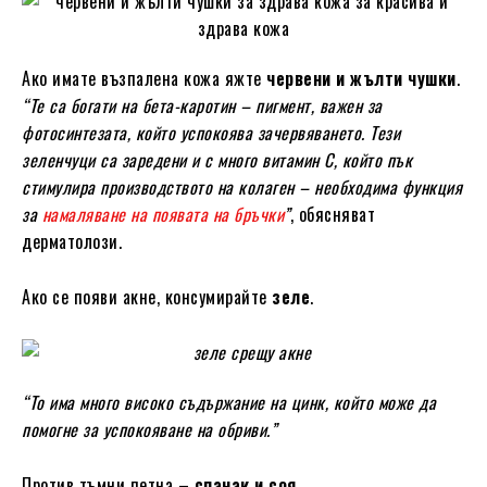
Ако имате възпалена кожа яжте
червени и жълти чушки
.
“Те са богати на бета-каротин – пигмент, важен за
фотосинтезата, който успокоява зачервяването. Тези
зеленчуци са заредени и с много витамин С, който пък
стимулира производството на колаген – необходима функция
за
намаляване на появата на бръчки
”
, обясняват
дерматолози.
Ако се появи акне, консумирайте
зеле
.
“То има много високо съдържание на цинк, който може да
помогне за успокояване на обриви.”
Против тъмни петна –
спанак и соя
.