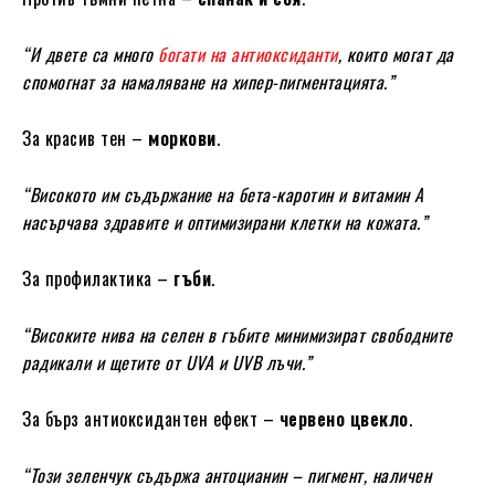
“И двете са много
богати на антиоксиданти
, които могат да
спомогнат за намаляване на хипер-пигментацията.”
За красив тен –
моркови
.
“Високото им съдържание на бета-каротин и витамин А
насърчава здравите и оптимизирани клетки на кожата.”
За профилактика –
гъби
.
“Високите нива на селен в гъбите минимизират свободните
радикали и щетите от UVA и UVB лъчи.”
За бърз антиоксидантен ефект –
червено цвекло
.
“Този зеленчук съдържа антоцианин – пигмент, наличен