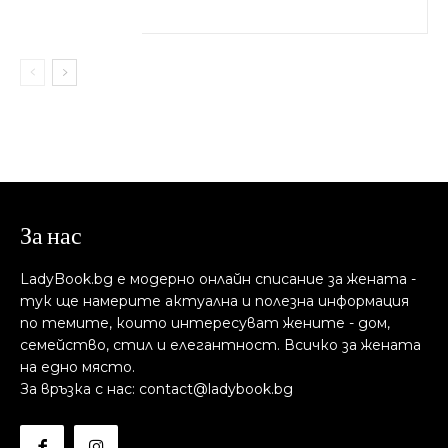
За нас
LadyBook.bg е модерно онлайн списание за жената -
тук ще намерите актуална и полезна информация
по темите, които интересуват жените - дом,
семейство, стил и елегантност. Всичко за жената
на едно място.
За връзка с нас: contact@ladybook.bg