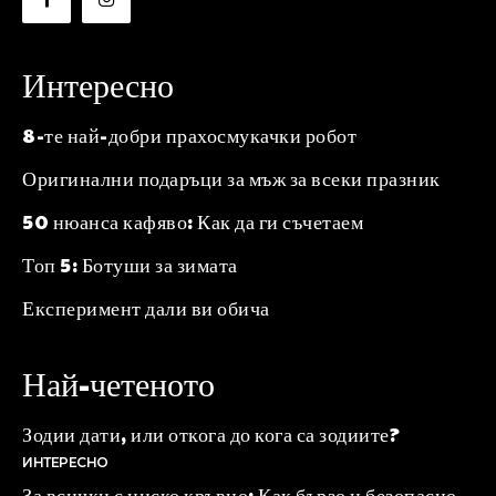
Интересно
8-те най-добри прахосмукачки робот
Оригинални подаръци за мъж за всеки празник
50 нюанса кафяво: Как да ги съчетаем
Топ 5: Ботуши за зимата
Експеримент дали ви обича
Най-четеното
Зодии дати, или откога до кога са зодиите?
ИНТЕРЕСНО
За всички с ниско кръвно: Как бързо и безопасно