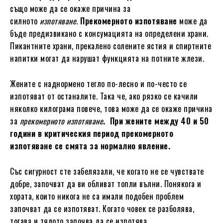
също може да се окаже причина за
силното
изпотяване
.
Прекомерното изпотяване
може да
бъде предизвикано с консумацията на определени храни.
Пикантните храни, прекалено солените ястия и спиртните
напитки могат да нарушат функцията на потните жлези.
Жените с наднормено тегло по-лесно и по-често се
изпотяват от останалите. Така че, ако рязко се качили
няколко килограма повече, това може да се окаже причина
за
прекомерното изпотяване
. При жените между 40 и 50
години в критическия период прекомерното
изпотяване се смята за нормално явление.
Със сигурност сте забелязали, че когато не се чувствате
добре, започват да ви обливат топли вълни. Понякога и
хората, които никога не са имали подобен проблем
започват да се изпотяват. Когато човек се разболява,
тогава и тялото започва да се изпотява.