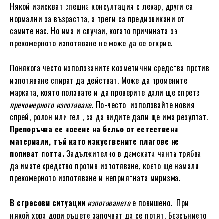
Някой изискват спешна консултация с лекар, други са
нормални за възрастта, а трети са предизвикани от
самите нас. Но има и случаи, когато причината за
прекомерното изпотяване не може да се открие.
Понякога често използваните козметични средства против
изпотяване спират да действат. Може да промените
марката, която ползвате и да проверите дали ще спрете
прекомерното изпотяване
. По-често използвайте новия
спрей, ролон или гел , за да видите дали ще има резултат.
Препоръчва се носене на бельо от естествени
материали, тъй като изкуствените платове не
попиват потта.
Задължително в дамската чанта трябва
да имате средство против изпотяване, което ще намали
прекомерното изпотяване и неприятната миризма.
В стресови ситуации
изпотяването
е повишено. При
някой хора дори ръцете започват да се потят. Безсънието