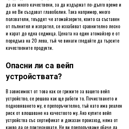
да са много качествени, за да издържат по-дълго време и
да не Ви създават главоболия. Така например, много
ползватели, твърдят че атомайзерите, които са съставен
от пълнител и изпрател, се изхабяват сравнително лесно
и карат до една седмица. Цената на един атомайзер е от
порядъка на 20 лева, тъй че винаги гледайте да търсите
качествените продукти.
Опасни ли са вейп
устройствата?
В зависимост от това как се грижите за вашето вейп
устройство, се решава как ще работи то. Почистването и
подновяването му, е препоръчително, тъй като има реален
риск от влошаване на качеството му. Ако купите вейп
устройства със сертификат и доказан произход, няма от
какво да се притеснявате. Не ви препоръчваме обаче да