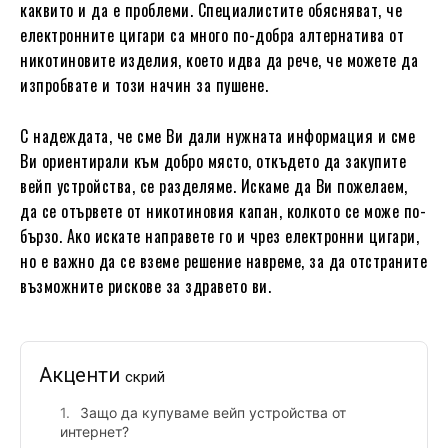
каквито и да е проблеми. Специалистите обясняват, че
електронните цигари са много по-добра алтернатива от
никотиновите изделия, което идва да рече, че можете да
изпробвате и този начин за пушене.
С надеждата, че сме Ви дали нужната информация и сме
Ви ориентирали към добро място, откъдето да закупите
вейп устройства, се разделяме. Искаме да Ви пожелаем,
да се отървете от никотиновия капан, колкото се може по-
бързо. Ако искате направете го и чрез електронни цигари,
но е важно да се вземе решение навреме, за да отстраните
възможните рискове за здравето ви.
Акценти
скрий
Защо да купуваме вейп устройства от
интернет?