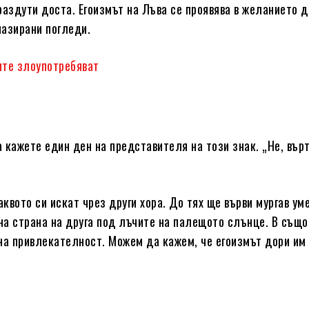
 раздути доста. Егоизмът на Лъва се проявява в желанието д
иазирани погледи.
гите злоупотребяват
а кажете един ден на представителя на този знак. „Не, върт
аквото си искат чрез други хора. До тях ще върви мургав ум
дна страна на друга под лъчите на палещото слънце. В също
на привлекателност. Можем да кажем, че егоизмът дори им 