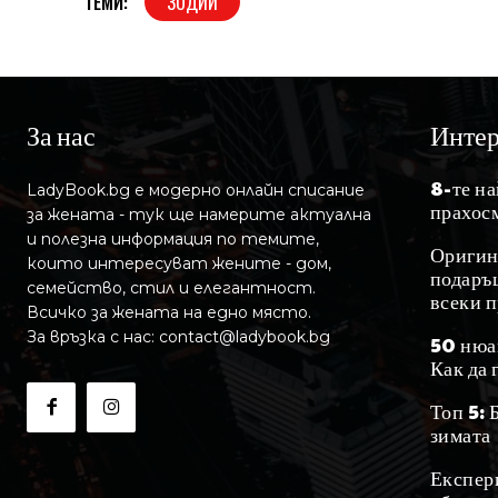
ТЕМИ:
ЗОДИИ
За нас
Инте
8-те н
LadyBook.bg е модерно онлайн списание
прахос
за жената - тук ще намерите актуална
и полезна информация по темите,
Оригин
които интересуват жените - дом,
подаръц
семейство, стил и елегантност.
всеки 
Всичко за жената на едно място.
За връзка с нас: contact@ladybook.bg
50 нюа
Как да 
Топ 5: 
зимата
Експер