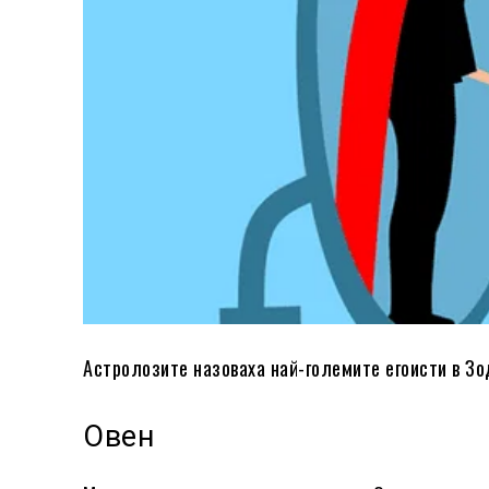
Астролозите назоваха най-големите егоисти в Зод
Овен