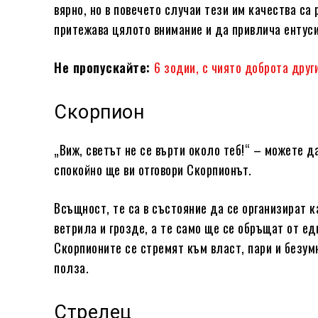
вярно, но в повечето случаи тези им качества са
притежава цялото внимание и да привлича ентус
Не пропускайте:
6 зодии, с чиято доброта дру
Скорпион
„Виж, светът не се върти около теб!“ – можете д
спокойно ще ви отговори Скорпионът.
Всъщност, те са в състояние да се организират к
ветрила и грозде, а те само ще се обръщат от е
Скорпионите се стремят към власт, пари и безум
полза.
Стрелец