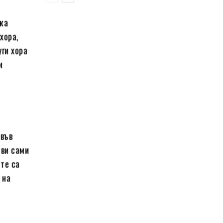
ка
хора,
ги хора
и
 във
 ви сами
 те са
 на