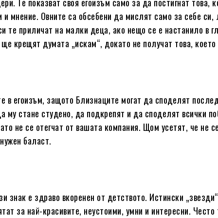
ери. Те показват своя егоизъм само за да постигнат това, к
и и мнение. Овните са обсебени да мислят само за себе си,
си те приличат на малки деца, ако нещо се е настанило в г
 ще крещят думата „искам“, докато не получат това, което 
те в егоизъм, защото Близнаците могат да споделят после
еда му стане студено, да подкрепят и да споделят всички по
ато не се отегчат от вашата компания. Щом усетят, че не с
енужен баласт.
зи знак е здраво вкоренен от детството. Истински „звезди“
ятат за най-красивите, неустоими, умни и интересни. Често 