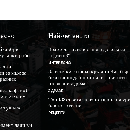
ресно
Най-четеното
ай-добри
Зодии дати, или откога до кога са
мукачки робот
зодиите?
ИНТЕРЕСНО
ални
За всички с ниско кръвно: Как бър
и за мъж за
безопасно да повишите кръвното
празник
налягане у дома
нса кафяво:
ЗДРАВЕ
ги съчетаем
Топ 10 съвета за използване на уре
бавно готвене
Ботуши за
РЕЦЕПТИ
имент дали ви