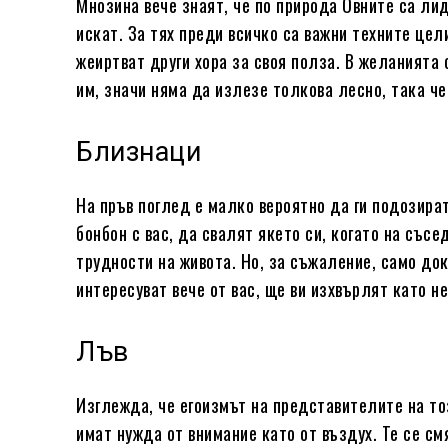
Мнозина вече знаят, че по природа Овните са лид
искат. За тях преди всичко са важни техните цел
жеиртват други хора за своя полза. В желанията 
им, значи няма да излезе толкова лесно, така че
Близнаци
На пръв поглед е малко вероятно да ги подозира
бонбон с вас, да свалят якето си, когато на със
трудности на живота. Но, за съжаление, само док
интересуват вече от вас, ще ви изхвърлят като н
Лъв
Изглежда, че егоизмът на представителите на то
имат нужда от внимание като от въздух. Те се см