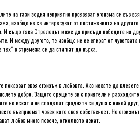
ите на тази зодия неприятно проявяват егоизма си във вся
ма, изобщо не се интересуват от постиженията на другите 
хи. И също така Стрелецът може да присъди победите на дру
ите. И между другото, те изобщо не се спират от чувствата 
 тях“ в стремежа си да стигнат до върха.
е показват своя егоизъм в любовта. Ако искате да влезете
мислете добре. Защото срещите ви с приятели и разходките
те не искат и не споделят сродната си душа с никой друг,
често възприемат човек като своя собственост. Но егоизмът
ават любов много повече, отколкото искат.