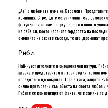
„Аз“ е любимата дума на Стрелеца. Представител
компания. Стрелците се занимават със саморекла
фокусирани са само върху себе си и своите успе
на себе си, което наранява гордостта на последн
емоциите на своите съседи, те ще „преминат през
Риби
Най-чувствителните и емоционални натури. Рибит
връзка с представител на тази зодия, тогава по
определено ще свършат. Това е така, защото Риби
силно привързани към обекта на своята любов и 
Рибите се компенсира от факта, че в замяна те д