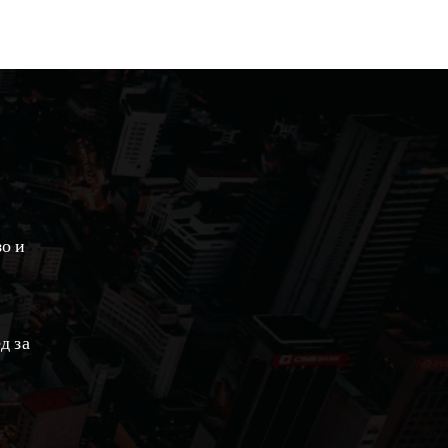
зо и
д за