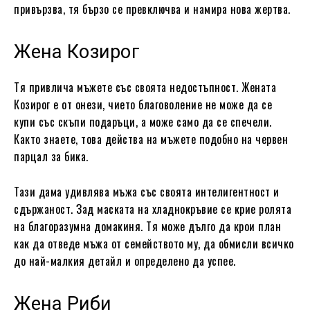
привързва, тя бързо се превключва и намира нова жертва.
Жена Козирог
Тя привлича мъжете със своята недостъпност. Жената
Козирог е от онези, чието благоволение не може да се
купи със скъпи подаръци, а може само да се спечели.
Както знаете, това действа на мъжете подобно на червен
парцал за бика.
Тази дама удивлява мъжа със своята интелигентност и
сдържаност. Зад маската на хладнокръвие се крие ролята
на благоразумна домакиня. Тя може дълго да крои план
как да отведе мъжа от семейството му, да обмисли всичко
до най-малкия детайл и определено да успее.
Жена Риби