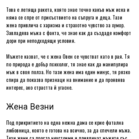
Това е летяща ракета, която знае точно какъв мъж иска и
няма се спре от присъствието на съпруга и деца. Тази
жена привлича с харизма и страхотно чувство за хумор.
Завладява мъжа с факта, че знае как да създаде комфорт
дори при неподходящи условия.
Мъжете казват, че с жена Овен се чувстват като в рая. Тя
по природа е добър психолог, тя знае как да манипулира
мъж в своя полза. Но тази жена има един минус, тя рязко
спира да показва признаци на внимание и да проявява
интерес, ако страстта й угасне.
Жена Везни
Под прикритието на една нежна дама се крие фатална
любовница, която е готова на всичко, за да спечели мъжа.
Тези жени са просто неустоими и привличат мъжете със