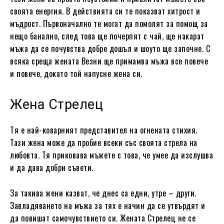
своята енергия. В действията си те показват хитрост и
мъдрост. Първоначално те могат да помолят за помощ за
нещо банално, след това ще почерпят с чай, ще накарат
мъжа да се почувства добре дошъл и шоуто ще започне. С
всяка среща жената Везни ще примамва мъжа все повече
и повече, докато той напусне жена си.
Жена Стрелец
Тя е най-коварният представител на огнената стихия.
Тази жена може да пробие всеки със своята стрела на
любовта. Тя приковава мъжете с това, че умее да изслушва
и да дава добри съвети.
За такива жени казват, че днес са едни, утре – други.
Завладяването на мъжа за тях е начин да се утвърдят и
да повишат самочувствието си. Жената Стрелец не се