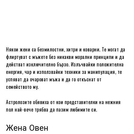
Някои жени са безмилостни, хитри и коварни. Те могат да
флиртуват с мъжете без никакви морални принципи и да
действат изключително бързо. Излъчвайки положителна
енергия, чар и използвайки техники за манипулация, те
успяват да очароват мъжа и да го откъснат от
семейството му.
Астролозите обявиха от кои представителки на нежния
пол най-вече трябва да пазим любимите си.
Жена Овен