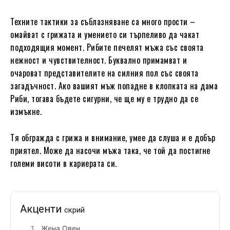
Техните тактики за съблазняване са много прости –
омайват с грижата и умението си търпеливо да чакат
подходящия момент. Рибите печелят мъжа със своята
нежност и чувствителност. Буквално примамват и
очароват представителите на силния пол със своята
загадъчност. Ако вашият мъж попадне в клопката на дама
Риби, тогава бъдете сигурни, че ще му е трудно да се
измъкне.
Тя обгражда с грижа и внимание, умее да слуша и е добър
приятел. Може да насочи мъжа така, че той да постигне
големи висоти в кариерата си.
Акценти
скрий
Жена Овен