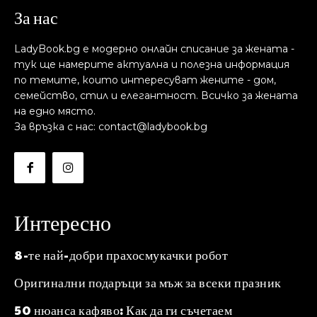
За нас
LadyBook.bg е модерно онлайн списание за жената -
тук ще намерите актуална и полезна информация
по темите, които интересуват жените - дом,
семейство, стил и елегантност. Всичко за жената
на едно място.
За връзка с нас: contact@ladybook.bg
Интересно
8-те най-добри прахосмукачки робот
Оригинални подаръци за мъж за всеки празник
50 нюанса кафяво: Как да ги съчетаем