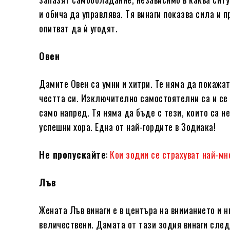
и обича да управлява. Тя винаги показва сила и п
опитват да ѝ угодят.
Овен
Дамите Овен са умни и хитри. Те няма да покажат
честта си. Изключително самостоятелни са и се 
само напред. Тя няма да бъде с тези, които са н
успешни хора. Една от най-гордите в Зодиака!
Не пропускайте
:
Кои зодии се страхуват най-мн
Лъв
Жената Лъв винаги е в центъра на вниманието и 
величествени. Дамата от тази зодия винаги следв