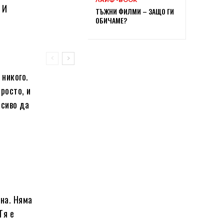
 И
ТЪЖНИ ФИЛМИ – ЗАЩО ГИ
ОБИЧАМЕ?
 никого.
просто, и
асиво да
чна. Няма
Тя е