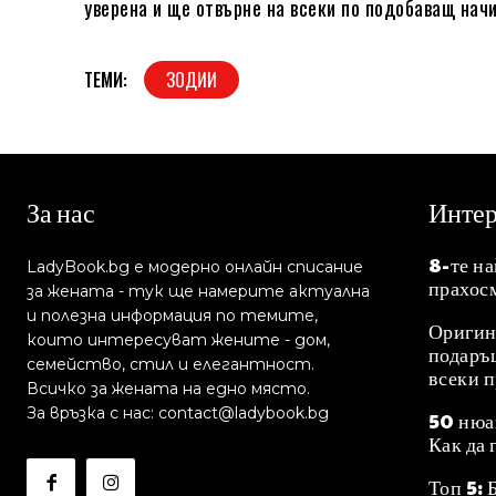
уверена и ще отвърне на всеки по подобаващ начи
ТЕМИ:
ЗОДИИ
За нас
Инте
8-те н
LadyBook.bg е модерно онлайн списание
прахос
за жената - тук ще намерите актуална
и полезна информация по темите,
Оригин
които интересуват жените - дом,
подаръц
семейство, стил и елегантност.
всеки 
Всичко за жената на едно място.
За връзка с нас: contact@ladybook.bg
50 нюа
Как да 
Топ 5: 