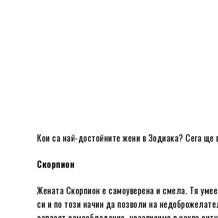
Кои са най-достойните жени в Зодиака? Сега ще 
Скорпион
Жената Скорпион е самоуверена и смела. Тя умее
си и по този начин да позволи на недоброжелате
запазят самообладание, независимо в каква ситуа