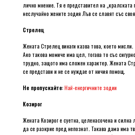
лично мнение. Тя е представител на „кралската 
неслучайно жените зодия Лъв се славят със своя
Стрелец
Жената Стрелец винаги казва това, което мисли. 
Ако такова момиче има цел, тогава то със сигурно
трудно, защото има сложен характер. Жената Стр
се представи и не се нуждае от ничия помощ.
Не пропускайте
:
Най-енергичните зодии
Козирог
Жената Козирог е суетна, целенасочена и силна 
да се разкрие пред непознат. Такава дама има тв