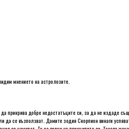
видим мнението на астролозите.
 да прикрива добре недостатъците си, за да не издаде съ
ли да се възползват. Дамите зодия Скорпион винаги успява
ция се намират. Те са верни на принципите си. Такава жена