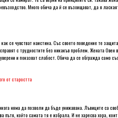
ревъзходство. Много обича да й се възхищават, да я лаская
 как се чувстват наистина. Със своето поведение те защит
справят с трудностите без никакъв проблем. Жената Овен 
еуверени и показват слабост. Обича да се обгражда само съ
ого от старостта
никога няма да позволи да бъде унижавана. Лъвиците са сво
а пътя, който самата тя е избрала. И не харесва хора, кои