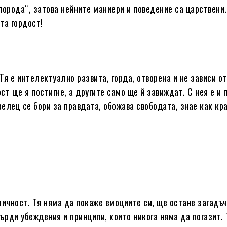
порода“, затова нейните маниери и поведение са царствени.
та гордост!
Тя е интелектуално развита, горда, отворена и не зависи от
ст ще я постигне, а другите само ще й завиждат. С нея е и 
елец се бори за правдата, обожава свободата, знае как кр
личност. Тя няма да покаже емоциите си, ще остане загадъ
ърди убеждения и принципи, които никога няма да погазит. 