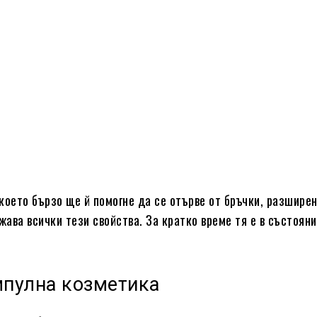
което бързо ще й помогне да се отърве от бръчки, разширен
ава всички тези свойства. За кратко време тя е в състояни
мпулна козметика