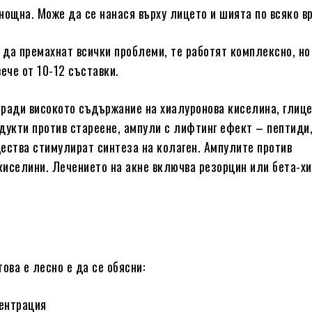
нощна. Може да се нанася върху лицето и шията по всяко в
да премахнат всички проблеми, те работят комплексно, но
ече от 10-12 съставки.
оради високото съдържание на хиалуронова киселина, глице
дукти против стареене, ампули с лифтинг ефект – пептиди
ества стимулират синтеза на колаген. Ампулите против
киселини. Лечението на акне включва резорцин или бета-х
ова е лесно е да се обясни:
центрация