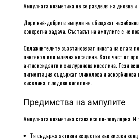
Ампулната козметика не се разделя на дневна и 
Дори най-добрите ампули не обещават незабавно 
конкретна задача. Съставът на ампулите е не пов
Овлажнителите възстановяват нивата на влага п
пантенол или млечна киселина. Като част от про
антиоксиданти и хиалуронова киселина. Тези вещ
пигментация съдържат гликолова и аскорбинова 
киселина, плодови киселини.
Предимства на ампулите
Ампулната козметика става все по-популярна. И т
Тя съдържа активни вещества във висока кон