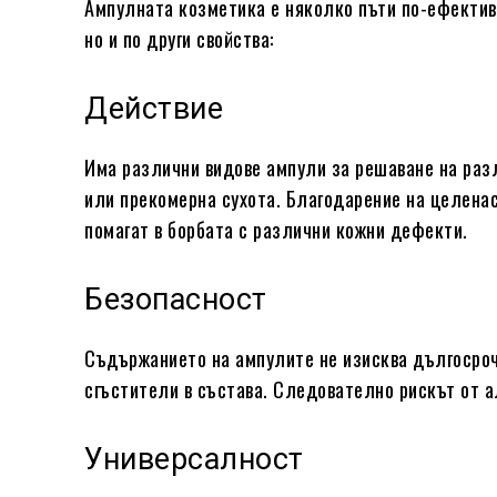
Ампулната козметика е няколко пъти по-ефективн
но и по други свойства:
Действие
Има различни видове ампули за решаване на разл
или прекомерна сухота. Благодарение на целена
помагат в борбата с различни кожни дефекти.
Безопасност
Съдържанието на ампулите не изисква дългосроч
сгъстители в състава. Следователно рискът от а
Универсалност