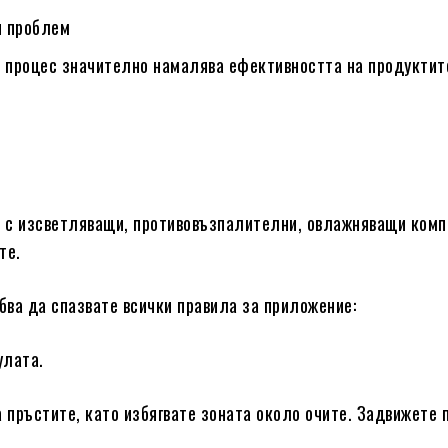
н проблем
и процес значително намалява ефективността на продуктит
 с изсветляващи, противовъзпалителни, овлажняващи комп
те.
бва да спазвате всички правила за приложение:
улата.
а пръстите, като избягвате зоната около очите. Задвижете 