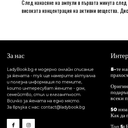
След нанасяне на ампули в първата минута след 
високата концентрация на активни вещества. Ди
За нас
Инте
8-те н
LadyBook.bg е модерно онлайн списание
прахос
за жената - тук ще намерите актуална
и полезна информация по темите,
Оригин
които интересуват жените - дом,
подаръц
семейство, стил и елегантност.
всеки 
Всичко за жената на едно място.
За връзка с нас: contact@ladybook.bg
50 нюа
Как да 
Топ 5: 