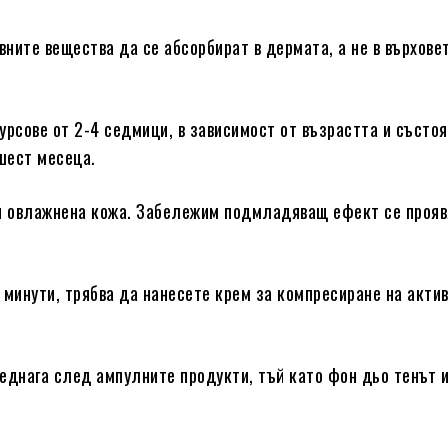
вните вещества да се абсорбират в дермата, а не в върхове
урсове от 2-4 седмици, в зависимост от възрастта и състоя
 шест месеца.
 и овлажнена кожа. Забележим подмладяващ ефект се прояв
 минути, трябва да нанесете крем за компресиране на акти
еднага след ампулните продукти, тъй като фон дьо тенът 