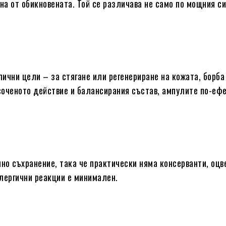
а от обикновената. Той се различава не само по мощния си
ични цели – за стягане или регенериране на кожата, борба
соченото действие и балансирания състав, ампулите по-еф
но съхранение, така че практически няма консерванти, оцв
лергични реакции е минимален.