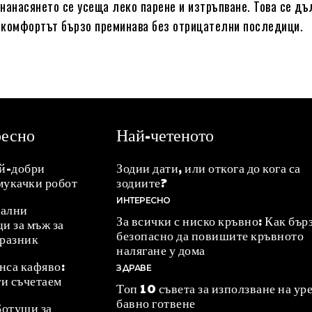
нанасянето се усеща леко парене и изтръпване. Това се дъ
скомфортът бързо преминава без отрицателни последици.
ресно
Най-четеното
ай-добри
Зодии дати, или откога до кога са
мукачки робот
зодиите?
ИНТЕРЕСНО
ални
За всички с ниско кръвно: Как бър
и за мъж за
безопасно да повишите кръвното
празник
налягане у дома
нса кафяво:
ЗДРАВЕ
ги съчетаем
Топ 10 съвета за използване на уре
бавно готвене
Ботуши за