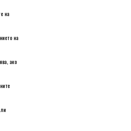
те на
нието на
ява, ако
вните
или