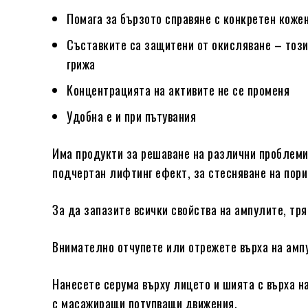
Помага за бързото справяне с конкретен коже
Съставките са защитени от окисляване – тоз
грижа
Концентрацията на активите не се променя
Удобна е и при пътувания
Има продукти за решаване на различни проблеми
подчертан лифтинг ефект, за стесняване на пори
За да запазите всички свойства на ампулите, тря
Внимателно отчупете или отрежете върха на амп
Нанесете серума върху лицето и шията с върха н
с масажиращи потупващи движения.