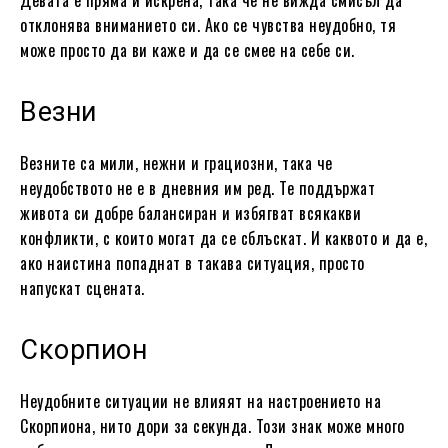
Девата е пряма и искрена, така че не вижда смисъл да
отклонява вниманието си. Ако се чувства неудобно, тя
може просто да ви каже и да се смее на себе си.
Везни
Везните са мили, нежни и грациозни, така че
неудобството не е в дневния им ред. Те поддържат
живота си добре балансиран и избягват всякакви
конфликти, с които могат да се сблъскат. И каквото и да е,
ако наистина попаднат в такава ситуация, просто
напускат сцената.
Скорпион
Неудобните ситуации не влияят на настроението на
Скорпиона, нито дори за секунда. Този знак може много