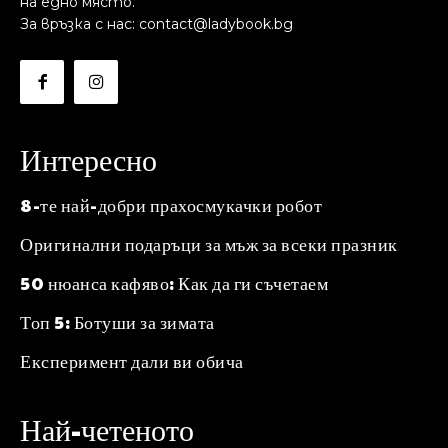
на едно място.
За връзка с нас: contact@ladybook.bg
Интересно
8-те най-добри прахосмукачки робот
Оригинални подаръци за мъж за всеки празник
50 нюанса кафяво: Как да ги съчетаем
Топ 5: Ботуши за зимата
Експеримент дали ви обича
Най-четеното