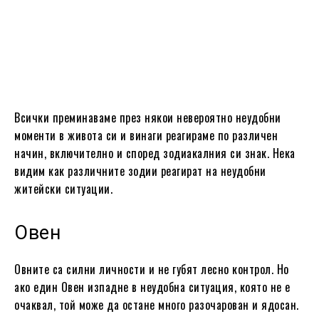
Всички преминаваме през някои невероятно неудобни
моменти в живота си и винаги реагираме по различен
начин, включително и според зодиакалния си знак. Нека
видим как различните зодии реагират на неудобни
житейски ситуации.
Овен
Овните са силни личности и не губят лесно контрол. Но
ако един Овен изпадне в неудобна ситуация, която не е
очаквал, той може да остане много разочарован и ядосан.