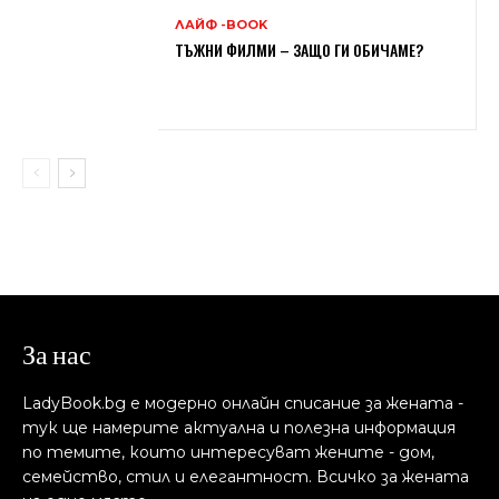
ЛАЙФ -BOOK
ТЪЖНИ ФИЛМИ – ЗАЩО ГИ ОБИЧАМЕ?
За нас
LadyBook.bg е модерно онлайн списание за жената -
тук ще намерите актуална и полезна информация
по темите, които интересуват жените - дом,
семейство, стил и елегантност. Всичко за жената