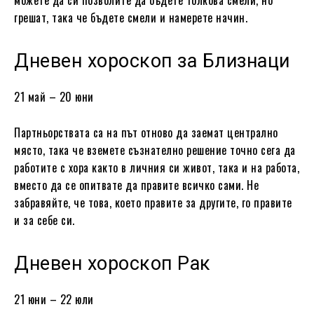
можете да си позволите да бъдете толкова смели, но
грешат, така че бъдете смели и намерете начин.
Дневен хороскоп за Близнаци
21 май – 20 юни
Партньорствата са на път отново да заемат централно
място, така че вземете съзнателно решение точно сега да
работите с хора както в личния си живот, така и на работа,
вместо да се опитвате да правите всичко сами. Не
забравяйте, че това, което правите за другите, го правите
и за себе си.
Дневен хороскоп Рак
21 юни – 22 юли