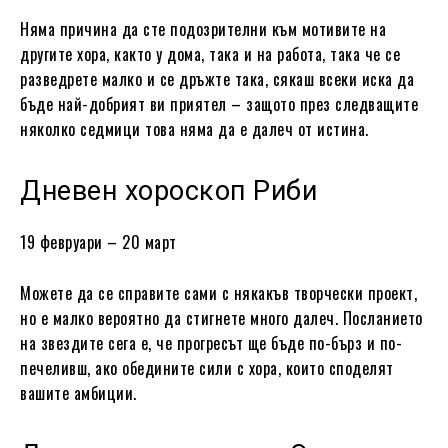
Няма причина да сте подозрителни към мотивите на
другите хора, както у дома, така и на работа, така че се
разведрете малко и се дръжте така, сякаш всеки иска да
бъде най-добрият ви приятел – защото през следващите
няколко седмици това няма да е далеч от истина.
Дневен хороскоп Риби
19 февруари – 20 март
Можете да се справите сами с някакъв творчески проект,
но е малко вероятно да стигнете много далеч. Посланието
на звездите сега е, че прогресът ще бъде по-бърз и по-
печеливш, ако обедините сили с хора, които споделят
вашите амбиции.