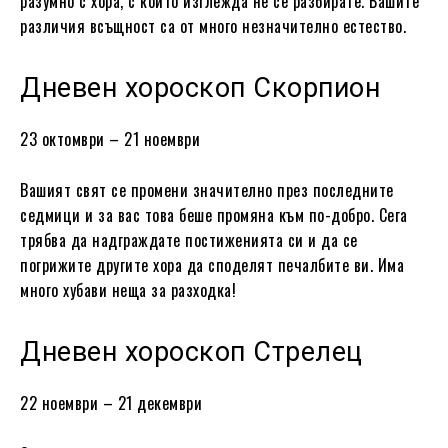
разумно с хора, с които изглежда не се разбирате. Вашите
различия всъщност са от много незначително естество.
Дневен хороскоп Скорпион
23 октомври – 21 ноември
Вашият свят се промени значително през последните
седмици и за вас това беше промяна към по-добро. Сега
трябва да надграждате постиженията си и да се
погрижите другите хора да споделят печалбите ви. Има
много хубави неща за разходка!
Дневен хороскоп Стрелец
22 ноември – 21 декември