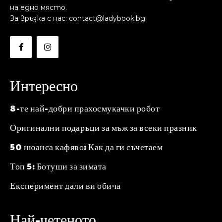
на едно място.
За връзка с нас: contact@ladybook.bg
Интересно
8-те най-добри прахосмукачки робот
Оригинални подаръци за мъж за всеки празник
50 нюанса кафяво: Как да ги съчетаем
Топ 5: Ботуши за зимата
Експеримент дали ви обича
Най-четеното