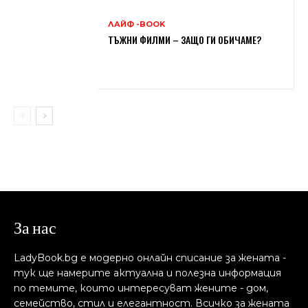
ЛАЙФ -BOOK
ТЪЖНИ ФИЛМИ – ЗАЩО ГИ ОБИЧАМЕ?
За нас
LadyBook.bg е модерно онлайн списание за жената -
тук ще намерите актуална и полезна информация
по темите, които интересуват жените - дом,
семейство, стил и елегантност. Всичко за жената