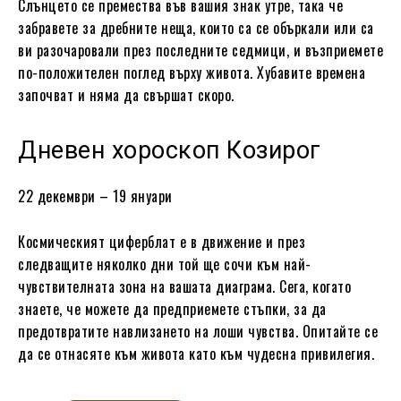
Слънцето се премества във вашия знак утре, така че
забравете за дребните неща, които са се объркали или са
ви разочаровали през последните седмици, и възприемете
по-положителен поглед върху живота. Хубавите времена
започват и няма да свършат скоро.
Дневен хороскоп Козирог
22 декември – 19 януари
Космическият циферблат е в движение и през
следващите няколко дни той ще сочи към най-
чувствителната зона на вашата диаграма. Сега, когато
знаете, че можете да предприемете стъпки, за да
предотвратите навлизането на лоши чувства. Опитайте се
да се отнасяте към живота като към чудесна привилегия.