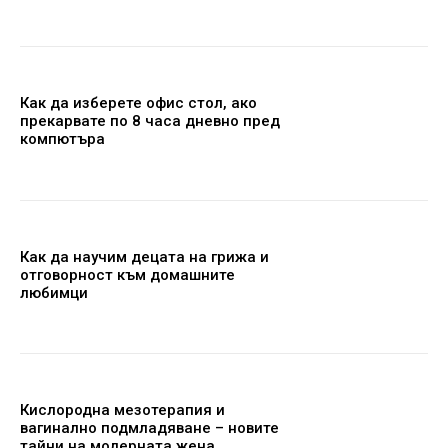
Как да изберете офис стол, ако
прекарвате по 8 часа дневно пред
компютъра
Как да научим децата на грижа и
отговорност към домашните
любимци
Кислородна мезотерапия и
вагинално подмладяване – новите
тайни на модерната жена