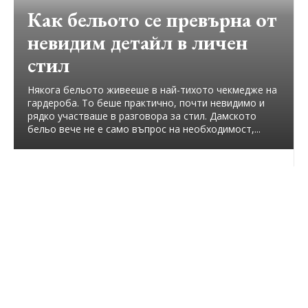
Как бельото се превърна от
невидим детайл в личен
стил
Някога бельото живееше в най-тихото чекмедже на
гардероба. То беше практично, почти невидимо и
рядко участваше в разговора за стил. Дамското
бельо вече не е само въпрос на необходимост,...