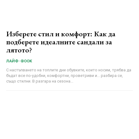
Изберете стил и комфорт: Как да
подберете идеалните сандали за
лятото?
ЛАЙФ -BOOK
С настъпването на топлите дни обувките, които носим, трябва да
бъдат все по-удобни, комфортни, проветриви и... разбира се,
също стилни. В разгара на сезона...