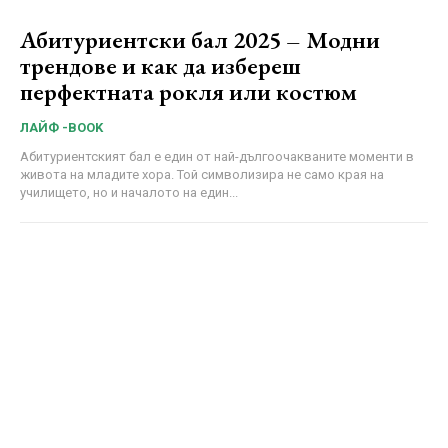
Абитуриентски бал 2025 – Модни
трендове и как да избереш
перфектната рокля или костюм
ЛАЙФ -BOOK
Абитуриентският бал е един от най-дългоочакваните моменти в
живота на младите хора. Той символизира не само края на
училището, но и началото на един...