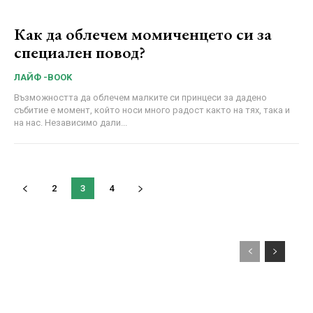
Как да облечем момиченцето си за
специален повод?
ЛАЙФ -BOOK
Възможността да облечем малките си принцеси за дадено
събитие е момент, който носи много радост както на тях, така и
на нас. Независимо дали...
2
3
4