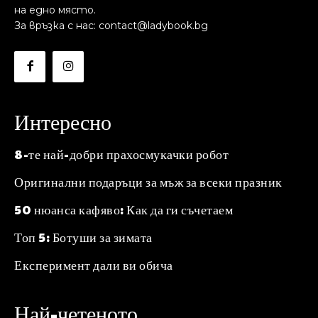
на едно място.
За връзка с нас: contact@ladybook.bg
Интересно
8-те най-добри прахосмукачки робот
Оригинални подаръци за мъж за всеки празник
50 нюанса кафяво: Как да ги съчетаем
Топ 5: Ботуши за зимата
Експеримент дали ви обича
Най-четеното