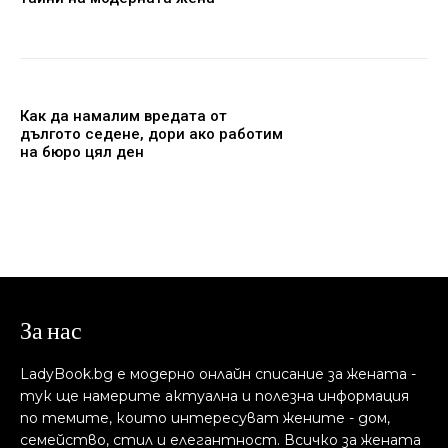
Как да намалим вредата от
дългото седене, дори ако работим
на бюро цял ден
За нас
LadyBook.bg е модерно онлайн списание за жената -
тук ще намерите актуална и полезна информация
по темите, които интересуват жените - дом,
семейство, стил и елегантност. Всичко за жената