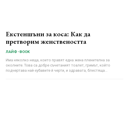
Екстеншъни за коса: Как да
претворим женствеността
ЛАЙФ -BOOK
Има няколко неща, които правят една жена пленителна за
околните. Това са добре съчетаният тоалет, гримът, който
подчертава най-хубавите й черти, и здравата, блестяща...