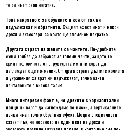
те си имат своя негатив.
Това накратко е за обувките и кои от тях ви
издължават и обратното.
Същият ефект имат и някои
дрехи и аксесоари, за които ще споменем накратко.
Другата страст на жените са чантите.
По-дребните
жени трябва да забравят за големи чанти, защото те
крият половината от структурата им и ги карат да
изглеждат още по-малки. От друга страна дългите колиета
и украшения за врат ни издължават, точно както
панталоните с висока талия.
Много интересен факт е, че дрехите с хоризонтални
ивици
ни карат да изглеждаме по-ниски, а вертикалните
ивици имат точно обратния ефект. Модни специалисти
казват пък, че носенето на един цвят на дрехи и
аксесоари правило визуална илюзия, в която ние сме по-