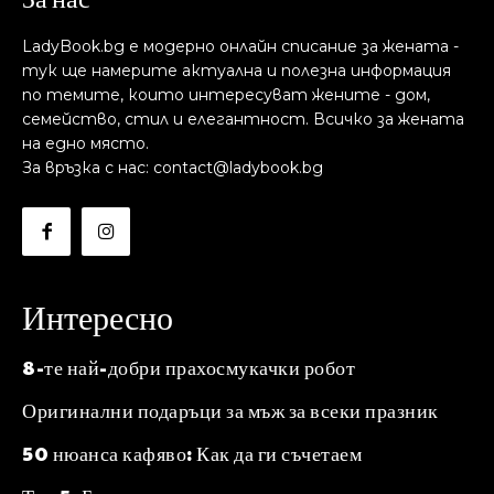
LadyBook.bg е модерно онлайн списание за жената -
тук ще намерите актуална и полезна информация
по темите, които интересуват жените - дом,
семейство, стил и елегантност. Всичко за жената
на едно място.
За връзка с нас: contact@ladybook.bg
Интересно
8-те най-добри прахосмукачки робот
Оригинални подаръци за мъж за всеки празник
50 нюанса кафяво: Как да ги съчетаем