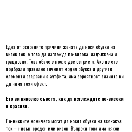
Една от основните причини жената да носи обувки на
висок ток, е това да изглежда по-висока, издължена и
грациозна. Това обаче е нож с две остриета. Ако не сте
подбрали правилно точният модел обувка и другите
елементи свързани с аутфита, има вероятност визията ви
да няма този ефект.
Ето ви няколко съвета, как да изглеждате по-високи
и красиви.
По-ниските момичета могат да носят обувки на всякакъв
ток – нисък, среден или висок. Въпреки това има някои