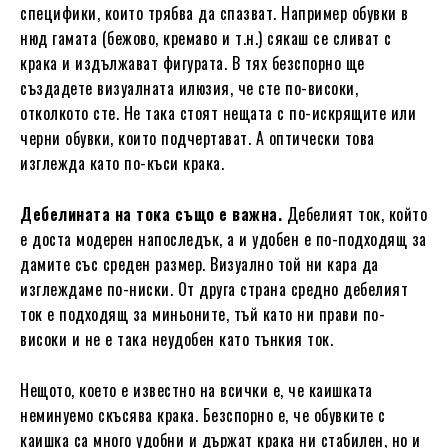
специфики, които трябва да спазват. Например обувки в
нюд гамата (бежово, кремаво и т.н.) сякаш се сливат с
крака и издължават фигурата. В тях безспорно ще
създадете визуалната илюзия, че сте по-високи,
отколкото сте. Не така стоят нещата с по-искрящите или
черни обувки, които подчертават. А оптически това
изглежда като по-къси крака.
Дебелината на тока също е важна.
Дебелият ток, който
е доста модерен напоследък, а и удобен е по-подходящ за
дамите със среден размер. Визуално той ни кара да
изглеждаме по-ниски. От друга страна средно дебелият
ток е подходящ за миньоните, тъй като ни прави по-
високи и не е така неудобен като тънкия ток.
Нещото, което е известно на всички е, че каишката
неминуемо скъсява крака. Безспорно е, че обувките с
каишка са много удобни и държат крака ни стабилен, но и