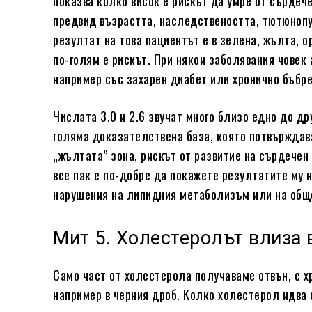
показва колко висок е рискът да умре от сърдеч
предвид възрастта, наследствеността, тютюноп
резултат на това пациентът е в зелена, жълта, о
по-голям е рискът. При някои заболявания човек 
например със захарен диабет или хронично бъбре
Числата 3.0 и 2.6 звучат много близо едно до д
голяма доказателствена база, която потвърждава
„жълтата” зона, рискът от развитие на сърдечен
все пак е по-добре да покажете резултатите му 
нарушения на липидния метаболизъм или на общ
Мит 5. Холестеролът влиза 
Само част от холестерола получаваме отвън, с хр
например в черния дроб. Колко холестерол идва 