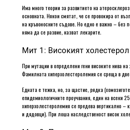
Има много теории за развитието на атеросклероз
основната. Някои смятат, че се провокира от въз
на кръвоносните съдове. Но едно е важно – без 
няма да се развие, казват лекарите.
Мит 1: Високият холестерол
При мутации в определени гени високите нива на
Фамилната хиперхолестеролемия се среща в две
Едната е тежка, но, за щастие, рядка (хомозигот
епидемиологичните проучвания, един на всеки 25
хиперхолестеролемия се предева вертикално – ка
и дядовци). При лоша наследственост висок холе