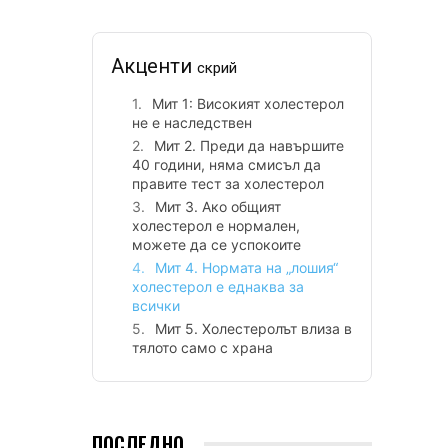
Акценти
скрий
Мит 1: Високият холестерол
не е наследствен
Мит 2. Преди да навършите
40 години, няма смисъл да
правите тест за холестерол
Мит 3. Ако общият
холестерол е нормален,
можете да се успокоите
Мит 4. Нормата на „лошия“
холестерол е еднаква за
всички
Мит 5. Холестеролът влиза в
тялото само с храна
ПОСЛЕДНО