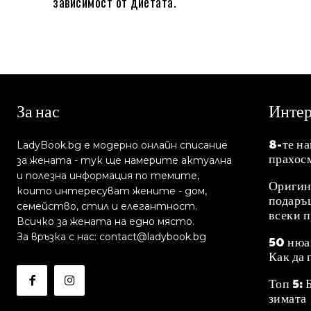
зависимост от диетата.
За нас
Инте
8-те н
LadyBook.bg е модерно онлайн списание
прахос
за жената - тук ще намерите актуална
и полезна информация по темите,
Оригин
които интересуват жените - дом,
подаръц
семейство, стил и елегантност.
всеки 
Всичко за жената на едно място.
За връзка с нас: contact@ladybook.bg
50 нюа
Как да 
Топ 5: 
зимата