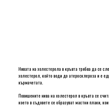
Нивата на холестерола в кръвта трябва да се сл
холестерол, който води до атеросклероза и е ед
кърмачетата.
Повишените нива на холестерол в кръвта се счит
което в съдовете се образуват мастни плаки, кои