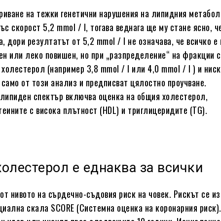
криване на тежки генетични нарушения на липидния метабол
с скорост 5,2 mmol / l, тогава веднага ще му стане ясно, ч
, дори резултатът от 5,2 mmol / l не означава, че всичко е
н или леко повишен, но при „разпределение“ на фракции с
холестерол (например 3,8 mmol / l или 4,0 mmol / l ) и ниск
 само от този анализ и предписват цялостно проучване.
липиден спектър включва оценка на общия холестерол,
теините с висока плътност (HDL) и триглицеридите (TG).
холестерол е еднаква за всички
от нивото на сърдечно-съдовия риск на човек. Рискът се и
циална скала SCORE (Системна оценка на коронарния риск).