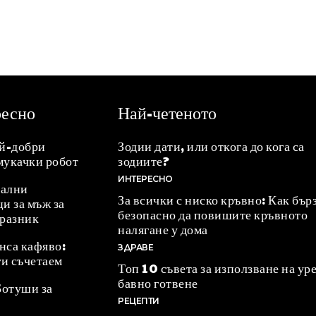
ресно
Най-четеното
ай-добри
Зодии дати, или откога до кога са
мукачки робот
зодиите?
ИНТЕРЕСНО
ални
За всички с ниско кръвно: Как бър
и за мъж за
безопасно да повишите кръвното
празник
налягане у дома
нса кафяво:
ЗДРАВЕ
ги съчетаем
Топ 10 съвета за използване на уре
бавно готвене
Ботуши за
РЕЦЕПТИ