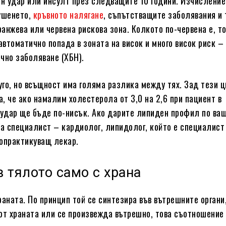
ен удар или инсулт през следващите 10 години. Изчисление
ушенето,
кръвното налягане
, съпътстващите заболявания и т
ранжева или червена рискова зона. Колкото по-червена е, т
автоматично попада в зоната на висок и много висок риск –
чно заболяване (ХБН).
руго, но всъщност има голяма разлика между тях. Зад тези 
, че ако намалим холестерола от 3,0 на 2,6 при пациент в
 удар ще бъде по-нисък. Ако дарите липиден профил по ваш
на специалист – кардиолог, липидолог, който е специалист
опрактикуващ лекар.
в тялото само с храна
аната. По принцип той се синтезира във вътрешните органи
от храната или се произвежда вътрешно, това съотношение 