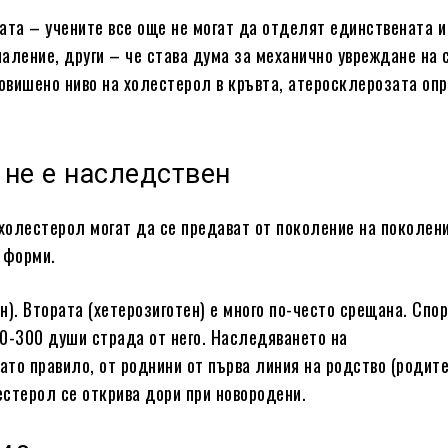
ата – учените все още не могат да отделят единствената и
паление, други – че става дума за механично увреждане на 
повишено ниво на холестерол в кръвта, атеросклерозата оп
 не е наследствен
 холестерол могат да се предават от поколение на поколени
 форми.
ен). Втората (хетерозиготен) е много по-често срещана. Спо
0-300 души страда от него. Наследяването на
то правило, от роднини от първа линия на родство (родите
стерол се открива дори при новородени.