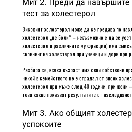
Мит 2. Преди да навършите 
тест за холестерол
Високият холестерол може да се предава по насл
холестерол „не боли“ – невъзможно е да се усет
холестерол и различните му фракции) има смисъл
скрининг на холестерол при ученици и дори при 
Разбира се, всяка възраст има свои собствени п
никой в ​​семейството не е страдал от висок хол
холестерол при мъже след 40 години, при жени 
това какво показват резултатите от изследванет
Мит 3. Ако общият холестер
успокоите