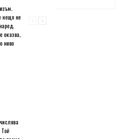
изъм.
е нещо не
 наред.
е оказва,
о ниво
зчислява
 Той