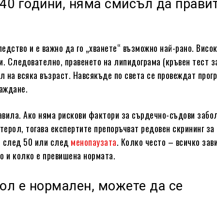
40 години, няма смисъл да прави
едство и е важно да го „хванете“ възможно най-рано. Висо
и. Следователно, правенето на липидограма (кръвен тест з
 на всяка възраст. Навсякъде по света се провеждат прог
раждане.
равила. Ако няма рискови фактори за сърдечно-съдови забо
естерол, тогава експертите препоръчват редовен скрининг за
– след 50 или след
менопаузата
. Колко често – всичко зав
о и колко е превишена нормата.
ол е нормален, можете да се