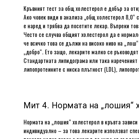
Кръвният тест за общ холестерол е добър за от
Ако човек види в анализа „общ холестерол 8,0“ съ
е наред и трябва да посетите лекар. Въпреки това
Често се случва общият холестерол да е нормале
че всичко това се дължи на високо ниво на „лош“ 
„добро“. Ето защо, лекарите малко се ръководят
Стандартната липидограма или така нареченият 
липопротеините с ниска плътност (LDL), липопро
Мит 4. Нормата на „лошия“ 
Нормата на „лошия“ холестерол в кръвта зависи 
индивидуално – за това лекарите използват спе